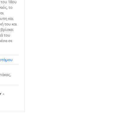
 του 18ου
αός, το
ται
υπη και
κή του και
 βρίσκει
κά του
μέσα σε
οτάμου
πάκας,
Ύ –