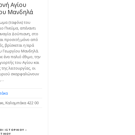
ονή Αγίου
ίου Μανδηλά
ωμα (ταφόνι) του
ιο Πνεύμα, απέναντι
αναγία Δούπιανη, στο
και προσιτή μόνο από
ς, βρίσκεται η Ιερά
υ Γεωργίου Μανδηλά.
 ένα παλιό έθιμο, την
γιορτής του Αγίου και
ς της λειτουργίας, οι
χωριού σκαρφαλώνουν
,…
πάκα
κι, Καλαμπάκα 422 00
ΟΙ ΙΣΤΟΡΙΚΟΎ –
ΣΤΙΚΟΎ