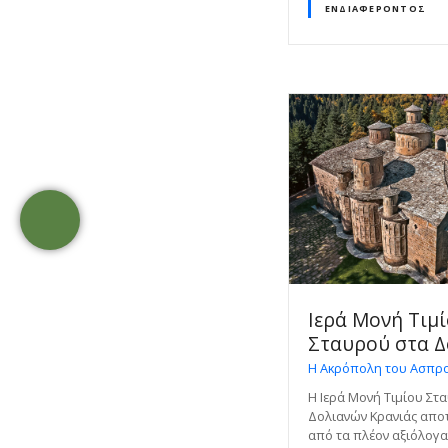
ΕΝΔΙΑΦΈΡΟΝΤΟΣ
Ιερά Μονή Τιμ
Σταυρού στα Δ
Η Ακρόπολη του Ασπρ
Η Ιερά Μονή Τιμίου Στ
Δολιανών Κρανιάς αποτ
από τα πλέον αξιόλογ