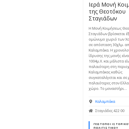
Ιερά Μονή Κοι
ε
της Θεοτόκου
ν
Σταγιάδων
ο
Η Μονή Κοιμήσεως Θε
Σταγιάδων βρίσκεται έ
ομώνυμο χωριό των Χα
σε απόσταση 30χλμ. α
Καλαμπάκα. Η χρονολο
ίδρυσης της μονής είνα
1004μ.Χ. και μάλιστα εί
παλαιότερη στη περιο
Καλαμπάκας καθώς
συγκαταλέγεται και σε 
παλαιότερες στον Ελλα
χώρο. Το μοναστήρι…
Καλαμπάκα
Σταγιάδες 422 00
ΓΕΏΤΟΠΟΙ ΙΣΤΟΡΙΚΟ
ΠΟΛΙΤΙΣΤΙΚΟΎ