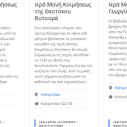
μήσεως
Ιερά Μονή Κοιμήσεως
Ιερά Μ
της Θεοτόκου
Γεωργ
Βυτουμά
Σε βαθούλ
βράχου Άγ
οτόκου
Στις ανατολικές πλαγιές του
από την Π
ξω από το
όρους Κόζιακα και σε ύψος 540
Καστράκι 
σίων και
μέτρων βρίσκεται το γυναικείο
αναρριχητέ
πό την
κοινόβιο της Ιεράς Μονής
Μονή Αγίο
γία
Κοιμήσεως Θεοτόκου Βυτουμά.
Σύμφωνα με
ι το
Σύμφωνα με τις πηγές ιδρύθηκε
ημέρα της 
ναι η
το 1161 με έξοδα του
με το τέλο
χή της
Κωνσταντίνου Ταρχανιώτη και της
νέοι του 
συζύγου του Ζωής. Από τη μονή
στο βράχο
μία από τις
αυτή σήμερα σώζεται μόνο το
δικό
καθολικό και ένα παρεκκλήσιο,…
Καλαμ
Καλαμπάκα
Καστρά
Καλαμπάκα 422 00
Ύ –
ΓΕΏΤΟΠΟΙ ΙΣΤΟΡΙΚΟΎ –
ΓΕΏΤΟΠ
ΠΟΛΙΤΙΣΤΙΚΟΎ
ΠΟΛΙΤΙ