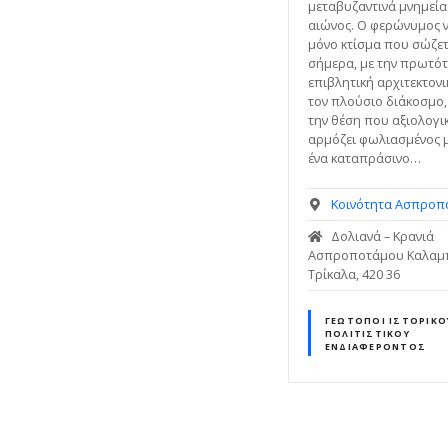
μεταβυζαντινά μνημεία
αιώνος. Ο φερώνυμος ν
μόνο κτίσμα που σώζε
σήμερα, με την πρωτότ
επιβλητική αρχιτεκτονι
τον πλούσιο διάκοσμο,
την θέση που αξιολογι
αρμόζει φωλιασμένος 
ένα καταπράσινο…
Κοινότητα Ασπροπ
Δολιανά – Κρανιά
Ασπροποτάμου Καλαμ
Τρίκαλα, 420 36
ΓΕΏΤΟΠΟΙ ΙΣΤΟΡΙΚΟ
ΠΟΛΙΤΙΣΤΙΚΟΎ
ΕΝΔΙΑΦΈΡΟΝΤΟΣ