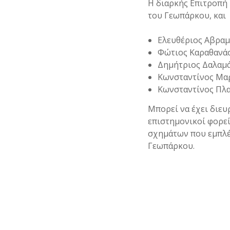
Η διαρκής Επιτροπή 
του Γεωπάρκου, και μ
Ελευθέριος Αβρα
Φώτιος Καραθανά
Δημήτριος Δαλαμά
Κωνσταντίνος Μαρ
Κωνσταντίνος Πλα
Μπορεί να έχει διευ
επιστημονικοί φορε
σχημάτων που εμπλέκ
Γεωπάρκου.