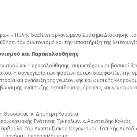
ων – Πύλης διαθέτει οργανωμένο Σύστημα Διοίκησης, το 
θηση, τον συντονισμό και την υποστήριξη της λειτουργία
ονισμού και Παρακολούθησης
ονισμού και Παρακολούθησης, συμμετέχουν οι βασικοί θεσ
ρκου. Η συνεργασία των φορέων αυτών διασφαλίζει την ορ
τασία και ανάδειξη της γεωλογικής και φυσικής κληρονομ
ιώσιμης ανάπτυξης, εκπαίδευσης, έρευνας και γεωτουρισ
η Θεσσαλίας, κ. Δημήτρη Κουρέτα
εριφερειακής Ενότητας Τρικάλων, κ. Αριστείδης Κολιός
Σύμβουλο, του Αναπτυξιακού Οργανισμού Τοπικής Αυτοδι
κ. Γρηγόρη Παπαχαραλάμπους