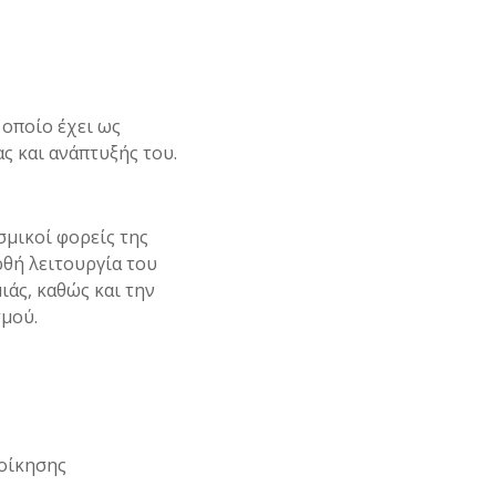
οποίο έχει ως
ς και ανάπτυξής του.
μικοί φορείς της
θή λειτουργία του
ιάς, καθώς και την
μού.
οίκησης