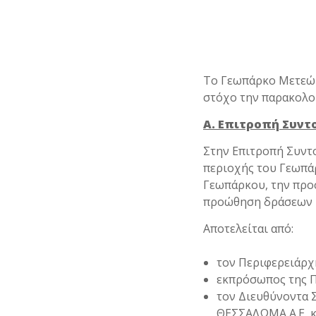
ε
ν
ο
Το Γεωπάρκο Μετεώρ
στόχο την παρακολού
Α. Επιτροπή Συντ
Στην Επιτροπή Συντ
περιοχής του Γεωπά
Γεωπάρκου, την προσ
προώθηση δράσεων β
Αποτελείται από:
τον Περιφερειάρχ
εκπρόσωπος της Π
τον Διευθύνοντα 
ΘΕΣΣΑΛΩΜΑ Α.Ε, 