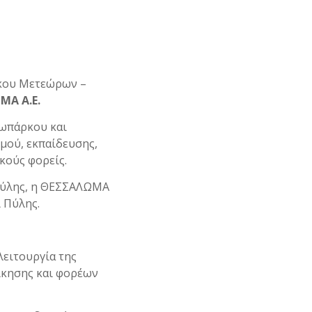
ρκου Μετεώρων –
ΜΑ Α.Ε.
εωπάρκου και
μού, εκπαίδευσης,
κούς φορείς.
Πύλης, η ΘΕΣΣΑΛΩΜΑ
 Πύλης.
λειτουργία της
ίκησης και φορέων