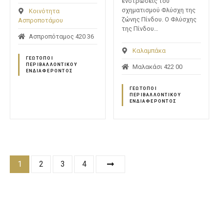
ενστρώσεις του
σχηματισμού Φλύσχη της
Κοινότητα
ζώνης Πίνδου. Ο Φλύσχης
Ασπροποτάμου
της Πίνδου…
Ασπροπόταμος 420 36
Καλαμπάκα
ΓΕΏΤΟΠΟΙ
ΠΕΡΙΒΑΛΛΟΝΤΙΚΟΎ
Μαλακάσι 422 00
ΕΝΔΙΑΦΈΡΟΝΤΟΣ
ΓΕΏΤΟΠΟΙ
ΠΕΡΙΒΑΛΛΟΝΤΙΚΟΎ
ΕΝΔΙΑΦΈΡΟΝΤΟΣ
Θ
1
2
3
4
έ
σ