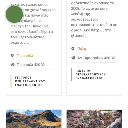
αρδευτικούς σκοπούς το
εγκαταστάσεις και οι
2008. Το φράγμα και η
πίστες του χιονοδρομικού
λεκάνη της
βρίσκονται πάνω στις
λιμνοδεξαμενής
ομαλές πλαγιές του
κατασκευάστηκαν μέσα σε
Φλύσχη της Πίνδου και
οφιολιθικά πετρώματα
στα αλλουβιακά ιζήματα
(βασικά…
του Περτουλιώτικου
ρέματος….
Πύλη
Περτούλι
Αγ. Βησσαρίων 420 32
Περτούλι 420 32
ΓΕΏΤΟΠΟΙ
ΠΕΡΙΒΑΛΛΟΝΤΙΚΟΎ
ΓΕΏΤΟΠΟΙ
ΕΝΔΙΑΦΈΡΟΝΤΟΣ
ΠΕΡΙΒΑΛΛΟΝΤΙΚΟΎ
ΕΝΔΙΑΦΈΡΟΝΤΟΣ