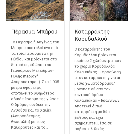
Πέρασμα Μπάρου
Καταρράκτης
Κορυδαλλού
Το Πέρασμα ή Αυχένας του
Μπάρου αποτελεί ένα από
Ο καταρράκτης του
τα τρία περάσματα της
Κορυδαλλού βρίσκεται
Πίνδου και βρίσκεται στο
περίπου 2 χιλιόμετρα πριν
δυτικό περιθώριο του
το χωριό Κορυδαλλός
Γεωπάρκου Μετεώρων-
Καλαμπάκας. Η πρόσβαση
Πύλης (περιοχή
στον καταρράκτη γίνεται
Ασπροποτάμου). Στα 1.905
μέσω χωματόδρομου/
μέτρα υψόμετρο,
μονοπατιού από τον
αποτελεί το υψηλότερο
κεντρικό δρόμο
οδικό πέρασμα της χώρας.
Καλαμπάκας – Ιωαννίνων.
Ο δρόμος συνδέει την
Αποτελεί διπλό
Ανθούσα και το Χαλίκι
καταρράκτη με δύο
(Ασπροπόταμος,
βάθρες και έχει
Θεσσαλία) με τους
σχηματιστεί μέσα σε
Καλαρρύτες και το…
ασβεστολιθικές