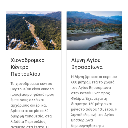
Χιονοδρομικό
Λίμνη Αγίου
Κέντρο
Βησσαρίωνα
Περτουλίου
Η Λίμνη βρίσκεται περίπου
600 μέτρα μετά το χωριό
Το χιονοδρομικό κέντρο
του Αγίου Βησσαρίωνα
Περτουλίου είναι εύκολα
στην κατεύθυνση προς
προσβάσιμο, φιλικό προς
Φυλίρα. Έχει μέγιστη
έμπειρους αλλά και
διάμετρο 150 μέτρα και
αρχάριους σκιέρ, και
μέγιστο βάθος 10 μέτρα. Η
βρίσκεται σε μία πολύ
λιμνοδεξαμενή του Αγίου
όμορφη τοποθεσία, στα
Βησσαρίωνα
λιβάδια Περτουλίου,
δημιουργήθηκε για
ανάμεσα στα έλατα. Οι