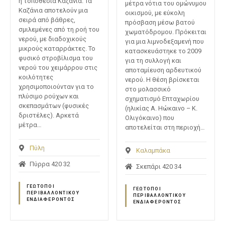
η τοποθεσία Καζάνια. Τα
μέτρα νότια του ομώνυμου
Καζάνια αποτελούν μια
οικισμού, με εύκολη
σειρά από βάθρες,
πρόσβαση μέσω βατού
σμιλεμένες από τη ροή του
χωματόδρομου. Πρόκειται
νερού, με διαδοχικούς
για μια λιμνοδεξαμενή που
μικρούς καταρράκτες. Το
κατασκευάστηκε το 2009
φυσικό στροβίλισμα του
για τη συλλογή και
νερού του χειμάρρου στις
αποταμίευση αρδευτικού
κοιλότητες
νερού. Η θέση βρίσκεται
χρησιμοποιούνταν για το
στο μολασσικό
πλύσιμο ρούχων και
σχηματισμό Επταχωρίου
σκεπασμάτων (φυσικές
(ηλικίας Α. Ηώκαινο – Κ.
δριστέλες). Αρκετά
Ολιγόκαινο) που
μέτρα…
αποτελείται στη περιοχή…
Πύλη
Καλαμπάκα
Πύρρα 420 32
Σκεπάρι 420 34
ΓΕΏΤΟΠΟΙ
ΓΕΏΤΟΠΟΙ
ΠΕΡΙΒΑΛΛΟΝΤΙΚΟΎ
ΠΕΡΙΒΑΛΛΟΝΤΙΚΟΎ
ΕΝΔΙΑΦΈΡΟΝΤΟΣ
ΕΝΔΙΑΦΈΡΟΝΤΟΣ