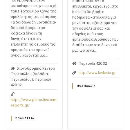
πιο πρόσφορο μέσο
διαθέτουμε. Αν το
μετακίνησης στην περιοχή
επιθυμείτε, ερχόμενοι στο
του Περτουλίου λόγω της
Kerketio θα βρείτε
ομαλότητας του εδάφους.
ποδήλατα κατάλληλα για
Τα δαιδαλώδη μονοπάτια-
μονοπάτια, εξοπλισμό για
δασικοί δρόμοι του
την ασφάλεια σας και
Κόζιακα δίνουν τη
οδηγίες από τους
δυνατότητα στον
έμπειρους ανθρώπους που
επισκέπτη να δει όλες τις
διαθέτουμε στο δυναμικό
ομορφιές του ορεινού
μας ώστε να…
όγκου κάνοντας μια…
Περτούλι 420 32
Χιονοδρομικό Κέντρο
http://www.kerketio.gr
Περτουλίου (Λιβάδια
Περτουλίου), Περτούλι
420 32
ΠΟΔΗΛΑΣΊΑ
https://www.pertouliextrem
esports.gr/
ΠΟΔΗΛΑΣΊΑ