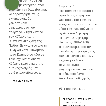
Η μεγάλη αυτή γραφική
διαδρομή επιτρέπει στον
Στην είσοδο του
επισκέπτη να διασχίσει και
Περτουλίου βρίσκεται ο
να παρατηρήσει τους
Ιερός Ναός Κοιμήσεως της
εντυπωσιακούς
Θεοτόκου Περτουλίου. Ο
γεωλογικούς
ναός κατασκευάστηκε στα
σχηματισμούς που
μέσα του 20ου αιώνα με
απαρτίζουν την Ενότητα
σχέδιο του Δημήτρη
του Κόζιακα και τη
Πικιώνη. Ο Δημήτρης
Γεωτεκτονική ζώνη της
Πικιώνης (1887-1968)
Πίνδου. Ξεκινώντας από τη
αποτέλεσε μια από τις
Πύλη και κατευθυνόμενοι
μεγαλύτερες μορφές της
προς Ελάτη, διασχίζουμε
Αρχιτεκτονικής και των
τους σχηματισμούς του
τεχνών με πλούσιο
Κόζιακα κατά μήκος της
αρχιτεκτονικό,
δυτικής πλαγιάς. Στη
ζωγραφικό, ποιητικό και
συνέχεια ανεβαίνουμε…
ακαδημαϊκό έργο.
Διετέλεσε καθηγητής…
ΓΕΩΔΙΑΔΡΟΜΈΣ
Περτούλι 420 32
ΓΕΏΤΟΠΟΙ ΙΣΤΟΡΙΚΟΎ –
ΠΟΛΙΤΙΣΤΙΚΟΎ
ΕΝΔΙΑΦΈΡΟΝΤΟΣ