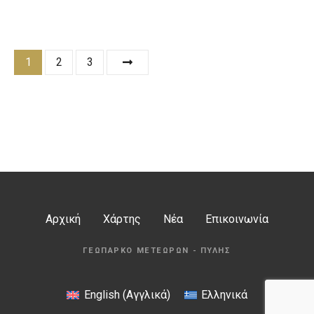
Θ
1
2
3
έ
σ
ε
ι
ς
Αρχική
Χάρτης
Νέα
Επικοινωνία
π
ΓΕΩΠΆΡΚΟ ΜΕΤΕΏΡΩΝ - ΠΎΛΗΣ
λ
ο
English
(
Αγγλικά
)
Ελληνικά