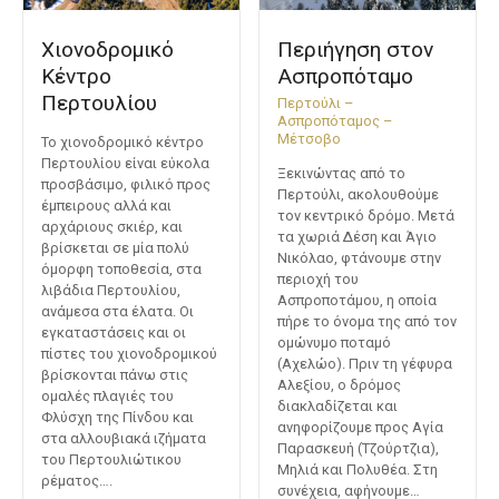
Χιονοδρομικό
Περιήγηση στον
Κέντρο
Ασπροπόταμο
Περτουλίου
Περτούλι –
Ασπροπόταμος –
Μέτσοβο
Το χιονοδρομικό κέντρο
Περτουλίου είναι εύκολα
Ξεκινώντας από το
προσβάσιμο, φιλικό προς
Περτούλι, ακολουθούμε
έμπειρους αλλά και
τον κεντρικό δρόμο. Μετά
αρχάριους σκιέρ, και
τα χωριά Δέση και Άγιο
βρίσκεται σε μία πολύ
Νικόλαο, φτάνουμε στην
όμορφη τοποθεσία, στα
περιοχή του
λιβάδια Περτουλίου,
Ασπροποτάμου, η οποία
ανάμεσα στα έλατα. Οι
πήρε το όνομα της από τον
εγκαταστάσεις και οι
ομώνυμο ποταμό
πίστες του χιονοδρομικού
(Αχελώο). Πριν τη γέφυρα
βρίσκονται πάνω στις
Αλεξίου, ο δρόμος
ομαλές πλαγιές του
διακλαδίζεται και
Φλύσχη της Πίνδου και
ανηφορίζουμε προς Αγία
στα αλλουβιακά ιζήματα
Παρασκευή (Τζούρτζια),
του Περτουλιώτικου
Μηλιά και Πολυθέα. Στη
ρέματος….
συνέχεια, αφήνουμε…