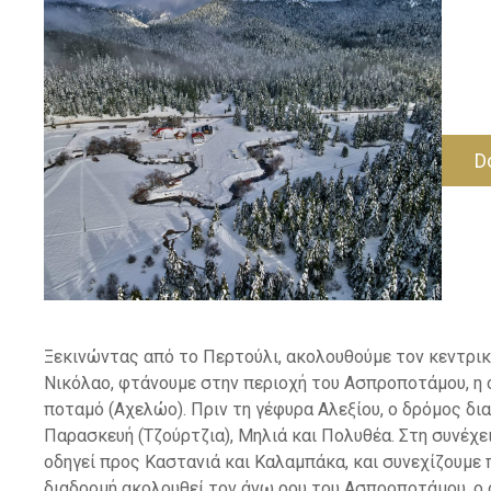
ε
ν
ο
D
Ξεκινώντας από το Περτούλι, ακολουθούμε τον κεντρικ
Νικόλαο, φτάνουμε στην περιοχή του Ασπροποτάμου, η 
ποταμό (Αχελώο). Πριν τη γέφυρα Αλεξίου, ο δρόμος δι
Παρασκευή (Τζούρτζια), Μηλιά και Πολυθέα. Στη συνέχε
οδηγεί προς Καστανιά και Καλαμπάκα, και συνεχίζουμε 
διαδρομή ακολουθεί τον άνω ρου του Ασπροποτάμου, ο 