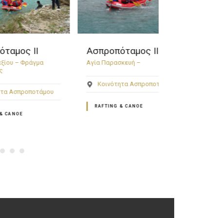
Ι
Ασπροπόταμος ΙΙΙ
Αρχοντικό
γμα
Αγία Παρασκευή –
Πολυτελές, πα
ιστορικό
Κοινότητα Ασπροποτάμου
οτάμου
Περτούλι
RAFTING & CANOE
GEOHOTEL – 