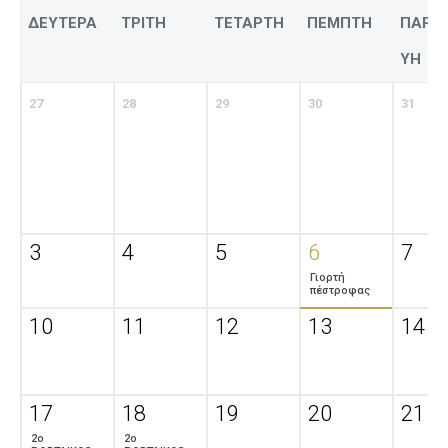
ΔΕΥΤΕΡΑ
ΤΡΙΤΗ
ΤΕΤΑΡΤΗ
ΠΕΜΠΤΗ
ΠΑΡΑ
ΥΗ
27
28
29
30
31
3
4
5
6
7
Γιορτή
πέστροφας
10
11
12
13
14
17
18
19
20
21
2ο
2ο