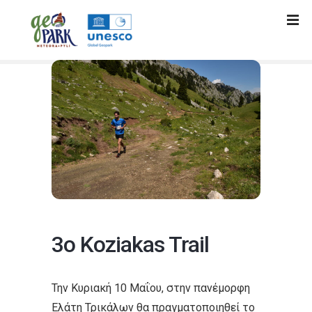
Μ
ε
τ
ά
β
α
σ
η
σ
τ
ο
π
ε
ρ
3ο Koziakas Trail
ι
ε
χ
Την Κυριακή 10 Μαΐου, στην πανέμορφη
ό
Ελάτη Τρικάλων θα πραγματοποιηθεί το
μ