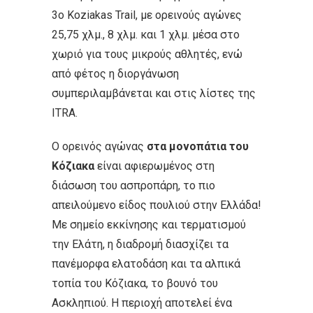
ε
3ο Koziakas Trail, με ορεινούς αγώνες
ν
25,75 χλμ., 8 χλμ. και 1 χλμ. μέσα στο
ο
χωριό για τους μικρούς αθλητές, ενώ
από φέτος η διοργάνωση
συμπεριλαμβάνεται και στις λίστες της
ITRA.
O ορεινός αγώνας
στα μονοπάτια του
Κόζιακα
είναι αφιερωμένος στη
διάσωση του ασπροπάρη, το πιο
απειλούμενο είδος πουλιού στην Ελλάδα!
Με σημείο εκκίνησης και τερματισμού
την Ελάτη, η διαδρομή διασχίζει τα
πανέμορφα ελατοδάση και τα αλπικά
τοπία του Κόζιακα, το βουνό του
Ασκληπιού. Η περιοχή αποτελεί ένα