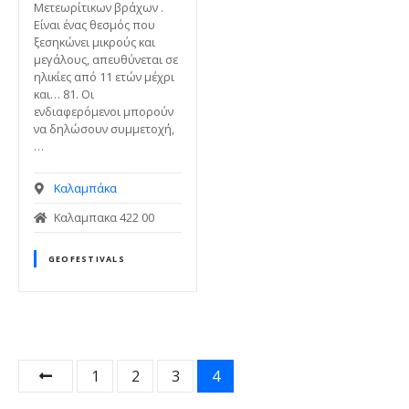
Μετεωρίτικων βράχων .
Είναι ένας θεσμός που
ξεσηκώνει μικρούς και
μεγάλους, απευθύνεται σε
ηλικίες από 11 ετών μέχρι
και… 81. Οι
ενδιαφερόμενοι μπορούν
να δηλώσουν συμμετοχή,
…
Καλαμπάκα
Καλαμπακα 422 00
GEOFESTIVALS
Θ
1
2
3
4