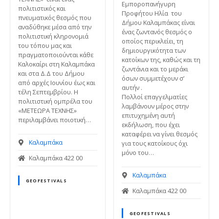
Εμποροπανήγυρη
ε
πολιτιστικός και
Προφήτου Ηλία του
πνευματικός θεσμός που
ν
Δήμου Καλαμπάκας είναι
αναδύθηκε μέσα από την
ο
ένας ζωντανός θεσμός ο
πολιτιστική κληρονομιά
οποίος περικλείει, τη
του τόπου μας και
δημιουργικότητα των
πραγματοποιούνται κάθε
κατοίκων της, καθώς και τη
Καλοκαίρι στη Καλαμπάκα
ζωντάνια και το μεράκι
και στα Δ.Δ του Δήμου
όσων συμμετέχουν σ’
από αρχές Ιουνίου έως και
αυτήν .
τέλη Σεπτεμβρίου. Η
Πολλοί επαγγελματίες
πολιτιστική ομπρέλα του
λαμβάνουν μέρος στην
«ΜΕΤΕΩΡΑ ΤΕΧΝΗΣ»
επιτυχημένη αυτή
περιλαμβάνει ποιοτική…
εκδήλωση, που έχει
καταφέρει να γίνει θεσμός
Καλαμπάκα
για τους κατοίκους όχι
μόνο του…
Καλαμπάκα 422 00
Καλαμπάκα
GEOFESTIVALS
Καλαμπάκα 422 00
GEOFESTIVALS