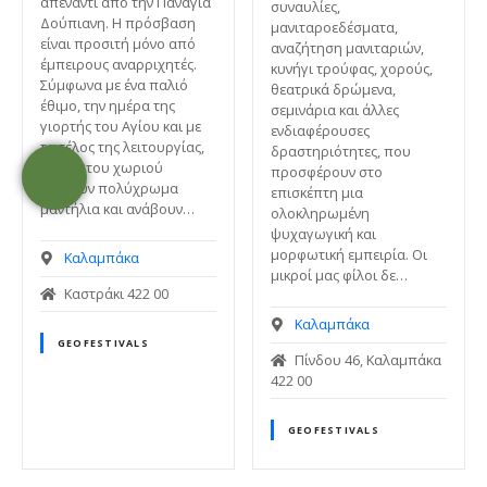
απέναντι από την Παναγία
συναυλίες,
Δούπιανη. Η πρόσβαση
μανιταροεδέσματα,
είναι προσιτή μόνο από
αναζήτηση μανιταριών,
έμπειρους αναρριχητές.
κυνήγι τρούφας, χορούς,
Σύμφωνα με ένα παλιό
θεατρικά δρώμενα,
έθιμο, την ημέρα της
σεμινάρια και άλλες
γιορτής του Αγίου και με
ενδιαφέρουσες
το τέλος της λειτουργίας,
δραστηριότητες, που
οι νέοι του χωριού
προσφέρουν στο
κρεμούν πολύχρωμα
επισκέπτη μια
μαντήλια και ανάβουν…
ολοκληρωμένη
ψυχαγωγική και
μορφωτική εμπειρία. Οι
Καλαμπάκα
μικροί μας φίλοι δε…
Καστράκι 422 00
Καλαμπάκα
GEOFESTIVALS
Πίνδου 46, Καλαμπάκα
422 00
GEOFESTIVALS