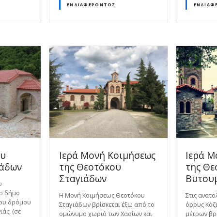
ΕΝΔΙΑΦΈΡΟΝΤΟΣ
ΕΝΔΙΑΦ
ου
Ιερά Μονή Κοιμήσεως
Ιερά Μ
μάδων
της Θεοτόκου
της Θε
Σταγιάδων
Βυτου
υ
το δήμο
Η Μονή Κοιμήσεως Θεοτόκου
Στις ανατο
του δρόμου
Σταγιάδων βρίσκεται έξω από το
όρους Κόζι
άς, (σε
ομώνυμο χωριό των Χασίων και
μέτρων βρί