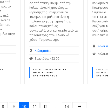
που από
σε απόσταση 30χλμ. από την
κοινόβιο τ
Το πρώτο
Καλαμπάκα. Η χρονολογία
Κοιμήσεως
ε
ίδρυσης της μονής είναι το
Σύμφωνα μ
αρχικά
1004μ.Χ. και μάλιστα είναι η
το 1161 με
αλλά σε
παλαιότερη στη περιοχή της
Κωνσταντί
έση του
Καλαμπάκας καθώς
συζύγου τ
ού
συγκαταλέγεται και σε μία από τις
αυτή σήμε
ωμένο στην
παλαιότερες στον Ελλαδικό
καθολικό κ
χώρο. Το μοναστήρι…
Καλαμ
Καλαμπάκα
Καλαμπ
Σταγιάδες 422 00
Ύ –
ΓΕΏΤΟΠΟΙ ΙΣΤΟΡΙΚΟΎ –
ΓΕΏΤΟΠ
ΠΟΛΙΤΙΣΤΙΚΟΎ
ΠΟΛΙΤΙ
ΕΝΔΙΑΦΈΡΟΝΤΟΣ
ΕΝΔΙΑΦ
8
9
10
11
12
…
14