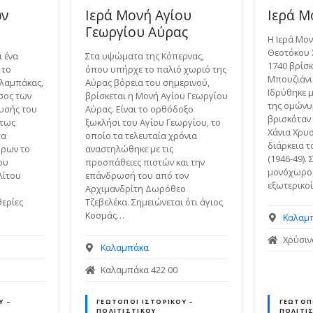
ων
Ιερά Μονή Αγίου
Ιερά Μ
Γεωργίου Αύρας
Η Ιερά Μο
Θεοτόκου 
ι ένα
Στα υψώματα της Κόπερνας,
1740 βρίσκ
 το
όπου υπήρχε το παλιό χωριό της
Μπουζιάνι
λαμπάκας,
Αύρας βόρεια του σημερινού,
Ιδρύθηκε 
σος των
βρίσκεται η Μονή Αγίου Γεωργίου
της ομώνυ
ρυσής του
Αύρας. Είναι το ορθόδοξο
βρισκόταν
ντως
ξωκλήσι του Αγίου Γεωργίου, το
Χάνια Χρυσ
τα
οποίο τα τελευταία χρόνια
διάρκεια 
ώρων το
αναστηλώθηκε με τις
(1946-49).
ου
προσπάθειες πιστών και την
μονόχωρος
λίτου
επάνδρωσή του από τον
εξωτερικοί
Αρχιμανδρίτη Δωρόθεο
θερίες
Τζεβελέκα. Σημειώνεται ότι άγιος
Κοσμάς…
Καλαμ
Χρύσιν
Καλαμπάκα
Καλαμπάκα 422 00
Ύ –
ΓΕΏΤΟΠΟΙ ΙΣΤΟΡΙΚΟΎ –
ΓΕΏΤΟΠ
ΠΟΛΙΤΙΣΤΙΚΟΎ
ΠΟΛΙΤΙ