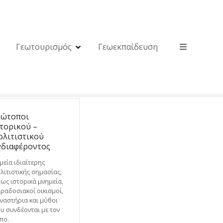
Γεωτουρισμός
Γεωεκπαίδευση
εώτοποι
στορικού –
ολιτιστικού
νδιαφέροντος
μεία ιδιαίτερης
λιτιστικής σημασίας,
ως ιστορικά μνημεία,
ραδοσιακοί οικισμοί,
ναστήρια και μύθοι
υ συνδέονται με τον
πο.