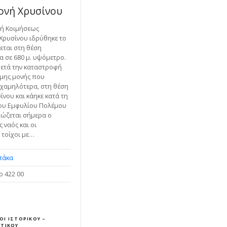
ονή Χρυσίνου
νή Κοιμήσεως
Χρυσίνου ιδρύθηκε το
εται στη θέση
α σε 680 μ. υψόμετρο.
μετά την καταστροφή
μης μονής που
 χαμηλότερα, στη θέση
ίνου και κάηκε κατά τη
του Εμφυλίου Πολέμου
 Σώζεται σήμερα ο
 ναός και οι
 τοίχοι με…
πάκα
ο 422 00
ΟΙ ΙΣΤΟΡΙΚΟΎ –
ΣΤΙΚΟΎ