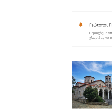
ε
ν
ο
Γεώτοποι Π
Περιοχές με σπ
χλωρίδας και π