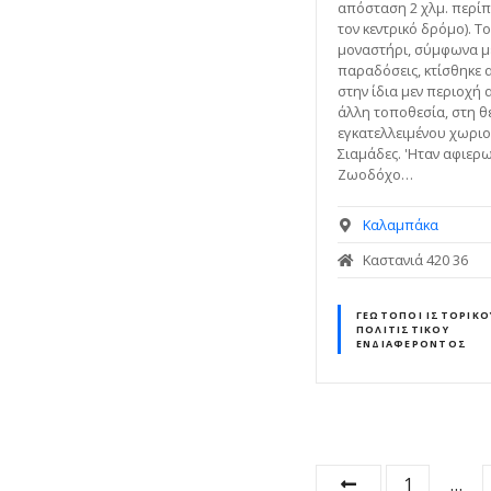
απόσταση 2 χλμ. περί
τον κεντρικό δρόμο). 
μοναστήρι, σύμφωνα μ
παραδόσεις, κτίσθηκε 
στην ίδια μεν περιοχή 
άλλη τοποθεσία, στη θ
εγκατελλειμένου χωρι
Σιαμάδες. 'Ηταν αφιερ
Ζωοδόχο…
Καλαμπάκα
Καστανιά 420 36
ΓΕΏΤΟΠΟΙ ΙΣΤΟΡΙΚΟ
ΠΟΛΙΤΙΣΤΙΚΟΎ
ΕΝΔΙΑΦΈΡΟΝΤΟΣ
Θ
1
…