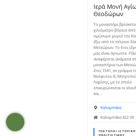
Ιερά Μονή Αγί
Θεοδώρων
Το μοναστήρι βρίσκετα
χιλιόμετρο βόρεια από
ομώνυμο χωριό της Κα
έξω από το πέτρινο δά
Μετεώρων. Το έτος ίδ
μας είναι άγνωστο. Πά
αναφέρεται ανάμεσα σ
μοναστήρια των Μετε
έτος 1541, σε γράμμα τ
Νεόφυτου Β΄, Μητροπο
Λαρίσης, με το οποίο
επικυρώνονται οι ελευ
και…
Καλαμπάκα
Καλαμπάκα 422 00
ΓΕΏΤΟΠΟΙ ΙΣΤΟΡΙΚΟ
ΠΟΛΙΤΙΣΤΙΚΟΎ