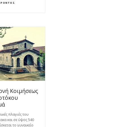
ΈΡΟΝΤΟΣ
ονή Κοιμήσεως
οτόκου
μά
λικές πλαγιές του
ακα και σε ύψος 540
σκεται το γυναικείο