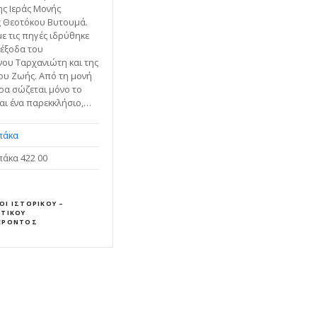
ης Ιεράς Μονής
 Θεοτόκου Βυτουμά.
ε τις πηγές ιδρύθηκε
 έξοδα του
νου Ταρχανιώτη και της
ου Ζωής. Από τη μονή
ρα σώζεται μόνο το
αι ένα παρεκκλήσιο,…
πάκα
άκα 422 00
ΟΙ ΙΣΤΟΡΙΚΟΎ –
ΣΤΙΚΟΎ
ΈΡΟΝΤΟΣ