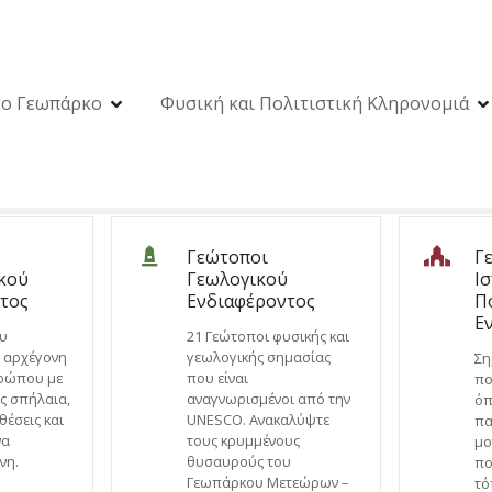
ο Γεωπάρκο
Φυσική και Πολιτιστική Κληρονομιά
Γεώτοποι
Γ
κού
Γεωλογικού
Ι
τος
Ενδιαφέροντος
Π
Ε
υ
21 Γεώτοποι φυσικής και
 αρχέγονη
γεωλογικής σημασίας
Ση
θρώπου με
που είναι
πο
ς σπήλαια,
αναγνωρισμένοι από την
όπ
θέσεις και
UNESCO. Ανακαλύψτε
πα
να
τους κρυμμένους
μο
νη.
θυσαυρούς του
πο
Γεωπάρκου Μετεώρων –
τό