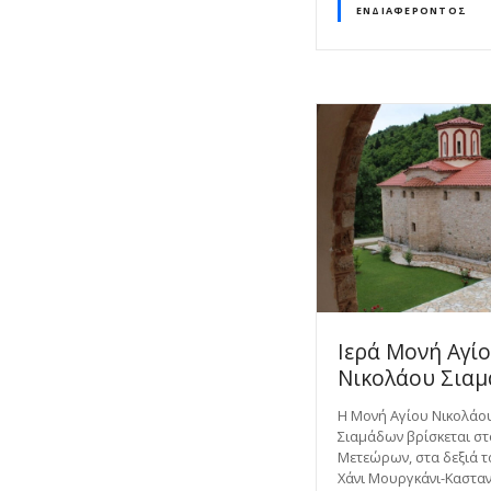
ΕΝΔΙΑΦΈΡΟΝΤΟΣ
Ιερά Μονή Αγί
Νικολάου Σια
Η Μονή Αγίου Νικολάο
Σιαμάδων βρίσκεται σ
Μετεώρων, στα δεξιά 
Χάνι Μουργκάνι-Καστανι