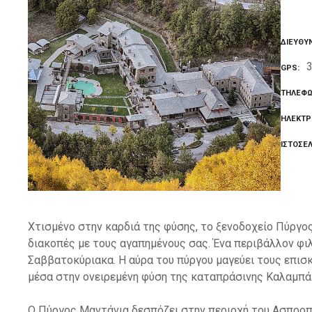
ε
ν
ΔΙΕΎΘΥ
ο
GPS
ΤΗΛΈΦ
ΗΛΕΚΤΡ
ΙΣΤΟΣΕ
Χτισμένο στην καρδιά της φύσης, το ξενοδοχείο Πύργ
διακοπές με τους αγαπημένους σας. Ένα περιβάλλον φιλι
Σαββατοκύριακα. Η αύρα του πύργου μαγεύει τους επισκ
μέσα στην ονειρεμένη φύση της καταπράσινης Καλαμπά
Ο Πύργος Μαντάνια δεσπόζει στην περιοχή του Ασπροπ