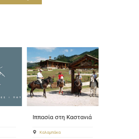
Ιππασία στη Καστανιά
Ιερά Μονή
Αγίων Απ
Κλεινοβού
Καλαμπάκα