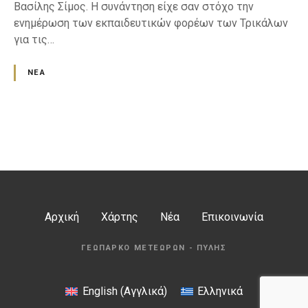
Βασίλης Σίμος. Η συνάντηση είχε σαν στόχο την
ενημέρωση των εκπαιδευτικών φορέων των Τρικάλων
για τις…
ΝΈΑ
Θ
έ
σ
Αρχική
Χάρτης
Νέα
Επικοινωνία
ε
ΓΕΩΠΆΡΚΟ ΜΕΤΕΏΡΩΝ - ΠΎΛΗΣ
ι
ς
English
(
Αγγλικά
)
Ελληνικά