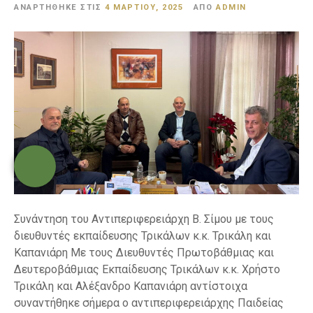
ΑΝΑΡΤΉΘΗΚΕ ΣΤΙΣ
4 ΜΑΡΤΊΟΥ, 2025
ΑΠΌ
ADMIN
ε
ν
ο
Συνάντηση του Αντιπεριφερειάρχη Β. Σίμου με τους
διευθυντές εκπαίδευσης Τρικάλων κ.κ. Τρικάλη και
Καπανιάρη Με τους Διευθυντές Πρωτοβάθμιας και
Δευτεροβάθμιας Εκπαίδευσης Τρικάλων κ.κ. Χρήστο
Τρικάλη και Αλέξανδρο Καπανιάρη αντίστοιχα
συναντήθηκε σήμερα ο αντιπεριφερειάρχης Παιδείας