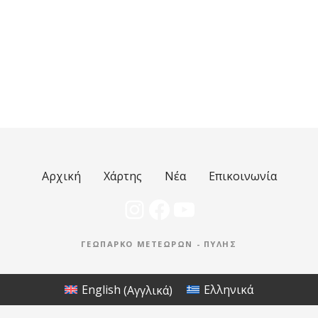
Αρχική
Χάρτης
Νέα
Επικοινωνία
Instagram
Facebook
YouTube
ΓΕΩΠΆΡΚΟ ΜΕΤΕΏΡΩΝ - ΠΎΛΗΣ
English
(
Αγγλικά
)
Ελληνικά