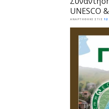
Συνάντηση
ε
UNESCO & 
ν
ο
ΑΝΑΡΤΉΘΗΚΕ ΣΤΙΣ
12 