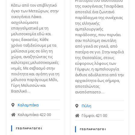
Η ιστορία του οινοποιείου
ε
Κάτω από τον επιβλητικό
της οικογένειας Τσιαρδάκα
όγκο των Μετεώρων, στην
αποτελεί ένα ζωντανό
ν
οικογένεια Λέκκα
παράδειγμα της συνέχειας
ο
ασχολούμαστε
της ελληνικής
επαγγελματικά με τη
αμπελουργικής
μελισσοκομία εδώ και
παράδοσης, που περνάει
τρεις δεκαετίες. Κάθε
σαν πολύτιμη σκυτάλη
χρόνο ταξιδεύουμε με τα
από γενιά σε γενιά, από
μελίσσια μας σε όλη τη
πατέρα σε γιο. Στην καρδιά
χώρα, αναζητώντας τις
της Θεσσαλίας, στους
καλύτερες μελισσοκομικές
εύφορους λόφους των
νομές. Με σεβασμό στην
Γόμφων, η αμπελουργία
ποιότητα και αγάπη για τη
άνθισε αδιάλειπτα από την
μέλισσα παράγουμε Μέλι,
αρχαιότητα έως σήμερα,
Γύρη Μελισσών και
αποτελώντας
Βασιλικό…
αναπόσπαστο…
Καλαμπάκα
Πύλη
Καλαμπάκα 422 00
Γόμφοι 421 00
ΓΕΩΠΑΡΑΓΩΓΟΊ
ΓΕΩΠΑΡΑΓΩΓΟΊ