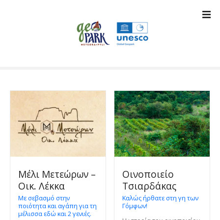
Μ
ε
τ
ά
β
α
σ
η
σ
τ
ο
π
ε
ρ
ι
Μέλι Μετεώρων –
Οινοποιείο
ε
Οικ. Λέκκα
Τσιαρδάκας
χ
Με σεβασμό στην
Καλώς ήρθατε στη γη των
ό
ποιότητα και αγάπη για τη
Γόμφων!
μέλισσα εδώ και 2 γενιές.
μ