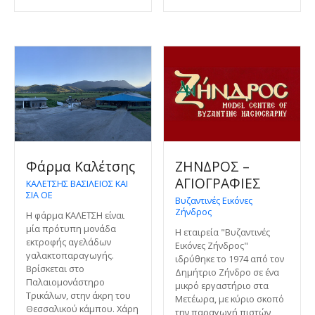
Φάρμα Καλέτσης
ΖΗΝΔΡΟΣ –
ΑΓΙΟΓΡΑΦΙΕΣ
ΚΑΛΕΤΣΗΣ ΒΑΣΙΛΕΙΟΣ ΚΑΙ
ΣΙΑ ΟΕ
Βυζαντινές Εικόνες
Ζήνδρος
Η φάρμα ΚΑΛΕΤΣΗ είναι
μία πρότυπη μονάδα
Η εταιρεία "Βυζαντινές
εκτροφής αγελάδων
Εικόνες Ζήνδρος"
γαλακτοπαραγωγής.
ιδρύθηκε το 1974 από τον
Βρίσκεται στο
Δημήτριο Ζήνδρο σε ένα
Παλαιομονάστηρο
μικρό εργαστήριο στα
Τρικάλων, στην άκρη του
Μετέωρα, με κύριο σκοπό
Θεσσαλικού κάμπου. Χάρη
την παραγωγή πιστών