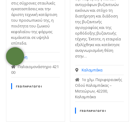
στις σύχρονες σταυλικές
αντιγράφων βυζαντινών
εγκαταστάσεις και την
εικόνων και στόχο τη
άριστη τεχνική κατάρτιση
διατήρηση και διάδοση
του προσωπικού της, η
της βυζαντινής
ποιότητα του ζωικού
αγιογραφίας και της
κεφαλαίου της φάρμας
ορθόδοξης βυζαντινής
κυμάινεται σε υψηλά
τέχνης. Έκτοτε, η εταιρεία
επίπεδα.
εξελίχθηκε και κατέκτησε
αναγνωρισμένη θέση
στην…
Πύλη
Παλαιομονάστηρο 421
Καλαμπάκα
00
1ο χλμ. Περιφερειακής
Οδού Καλαμπάκας –
ΓΕΩΠΑΡΑΓΩΓΟΊ
Μετεώρων, 42200,
Καλαμπάκα
ΓΕΩΠΑΡΑΓΩΓΟΊ