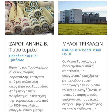
ΖΑΡΟΓΙΑΝΝΗΣ Β.
ΜΥΛΟΙ ΤΡΙΚΑΛΩΝ
Τυροκομείο
ΝΙΚΟΛΑΟΣ ΤΣΙΑΣΙΩΤΗΣ ΚΑΙ
ΣΙΑ ΟΕ
Παραδοσιακό Τυρί
Τρικάλων
Οι Μύλοι Τρικάλων, με
έδρα την Καλαμπάκα,
Ιδρυτής του Τυροκομείου
αποτελούν μια
είναι ο κ. Θωμάς
οικογενειακή επιχείρηση
Ζαρογιάννης κατάγεται
με παράδοση στην
από μια πολύτεκνη
παραγωγή αλεύρων από
οικογένεια του Γαρδικίου.
το 1890. Συνεργάζονται με
Από μικρή ηλικία
τοπικούς παραγωγούς,
γνωρίστηκε με την τέχνη
επιλέγοντας προσεκτικά
της τυροκομίας , ενώ από
σιτηρά υψηλής ποιότητας,
το 1959 ασχολείται
τα οποία αλέθονται με
επαγγελματικά με την