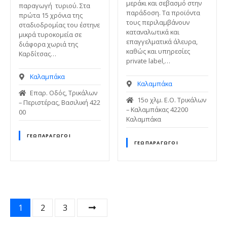
μεράκι και σεβασμό στην
παραγωγή τυριού. Στα
παράδοση. Τα προϊόντα
πρώτα 15 χρόνια της
τους περιλαμβάνουν
σταδιοδρομίας του έστηνε
καταναλωτικά και
μικρά τυροκομεία σε
επαγγελματικά άλευρα,
διάφορα χωριά της
καθώς και υπηρεσίες
Καρδίτσας…
private label,…
Καλαμπάκα
Καλαμπάκα
Επαρ. Οδός, Τρικάλων
15ο χλμ. Ε.Ο. Τρικάλων
– Περιστέρας, Βασιλική 422
– Καλαμπάκας 42200
00
Καλαμπάκα
ΓΕΩΠΑΡΑΓΩΓΟΊ
ΓΕΩΠΑΡΑΓΩΓΟΊ
Θ
1
2
3