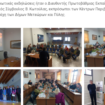
ρωτικές εκδηλώσεις ήταν ο Διευθυντής Πρωτοβάθμιας Εκπαί
λικός Σύμβουλος Β. Κωτούλας, εκπρόσωποι των Κέντρων Περι
λέχη των Δήμων Μετεώρων και Πύλης.