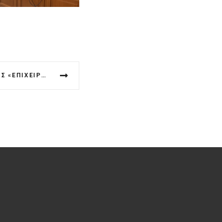
ΕΚΔΗΛΏΣΕΙΣ ΔΙΑΒΟΎΛΕΥΣΗΣ «ΕΠΙΧΕΙΡΗΣΙΑΚΟΎ ΣΧΕΔΊΟΥ ΟΛΟΚΛΗΡΩΜΈΝΗΣ ΧΩΡΙΚΉΣ ΕΠΈΝΔΥΣΗΣ ΜΕΤΕΏΡΩΝ-ΠΎΛΗΣ»