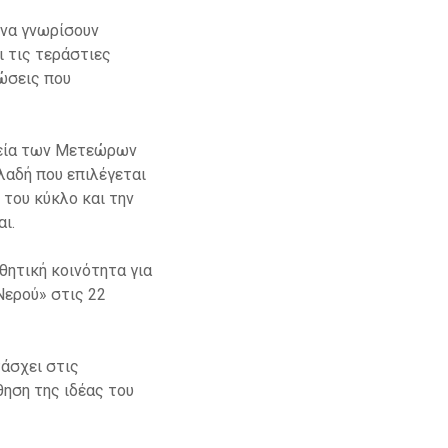
 να γνωρίσουν
 τις τεράστιες
εώσεις που
ολεία των Μετεώρων
λαδή που επιλέγεται
 του κύκλο και την
ι.
ητική κοινότητα για
Νερού» στις 22
άσχει στις
ηση της ιδέας του