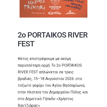
ε
ν
ο
2ο PORTAIKOS RIVER
FEST
Φέτος επιστρέφουμε με ακόμη
περισσότερη ορμή. Το 2ο PORTAIKOS
RIVER FEST απλώνεται σε τρεις
βραδιές, 15–18 Αυγούστου 2026: στο
τοξωτό γεφύρι του Αγίου Βησσαρίωνα,
στην πλατεία του Δημαρχείου Πύλης και
στο Δημοτικό Γήπεδο «Χρήστος
Χαντζιάρας».