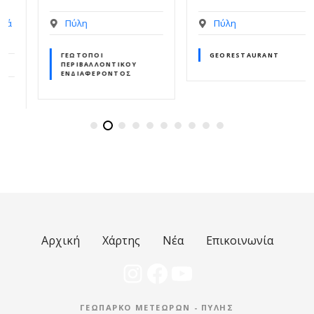
Πύλη
Πύλη
ΓΕΏΤΟΠΟΙ
GEORESTAURANT
ΠΕΡΙΒΑΛΛΟΝΤΙΚΟΎ
ΕΝΔΙΑΦΈΡΟΝΤΟΣ
Αρχική
Χάρτης
Νέα
Επικοινωνία
Instagram
Facebook
YouTube
ΓΕΩΠΆΡΚΟ ΜΕΤΕΏΡΩΝ - ΠΎΛΗΣ