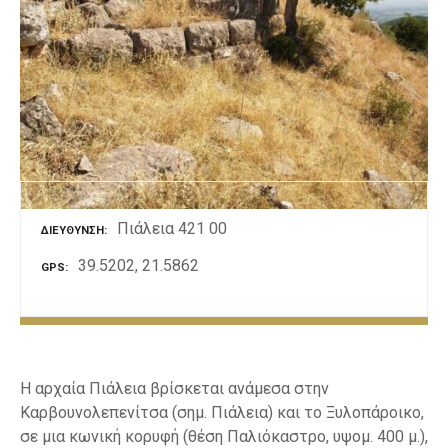
ε
ν
ο
Πιάλεια 421 00
ΔΙΕΎΘΥΝΣΗ
39.5202, 21.5862
GPS
Η αρχαία Πιάλεια βρίσκεται ανάμεσα στην
Καρβουνολεπενίτσα (σημ. Πιάλεια) και το Ξυλοπάροικο,
σε μια κωνική κορυφή (θέση Παλιόκαστρο, υψομ. 400 μ.),