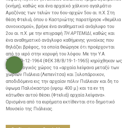
(κνήμη), καθώς και ένα αρχαϊκό χάλκινο αγαλμάτιο
Αμαζόνας των τελών του 6ου-αρχών 5ου αι. π.Χ. Στη
θέση Φτελιά, όπου ο Καστριώτης παρατήρησε «θεμέλια
συνοικισμού», βρήκε ένα αναθηματικό ανάγλυφο του
2ου αι. π.Χ. με την επιγραφή
ΤΗ ΑΡΤΕΜΙΔΙ
, καθώς και
ένα αναθηματικό ανάγλυφο καθήμενης γυναίκας που
θηλάζει βρέφος, τα οποία θεώρησε ότι προέρχονται
από το ιερό στην κορυφή του λόφου. Με την Υ.Α.
12524/9-12-1964 (ΦΕΚ 38/Β/19-1-1965) κηρύχθηκαν ως
αρχαιολογικός χώρος τα «αρχαία λείψανα μεταξύ των
χωριών Πιάλεια (Λεπενίτσα) και Ξυλοπάροικον,
αποδιδόμενα εις την αρχαίαν πόλιν Πιάλειαν και δη το
ύψωμα Παλιόκαστρο (υψομ. 400 μ.) και τα εν τη
κάτωθεν αυτού θέσει (Φτελιά) αρχαία λείψανα».
Ορισμένα από τα ευρήματα εκτίθενται στο δημοτικό
Μουσείο της Πιάλειας.