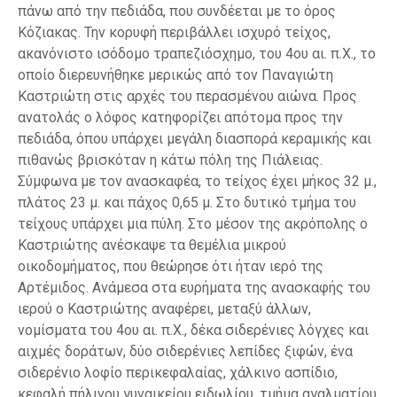
πάνω από την πεδιάδα, που συνδέεται με το όρος
Κόζιακας. Την κορυφή περιβάλλει ισχυρό τείχος,
ακανόνιστο ισόδομο τραπεζιόσχημο, του 4ου αι. π.Χ., το
οποίο διερευνήθηκε μερικώς από τον Παναγιώτη
Καστριώτη στις αρχές του περασμένου αιώνα. Προς
ανατολάς ο λόφος κατηφορίζει απότομα προς την
πεδιάδα, όπου υπάρχει μεγάλη διασπορά κεραμικής και
πιθανώς βρισκόταν η κάτω πόλη της Πιάλειας.
Σύμφωνα με τον ανασκαφέα, το τείχος έχει μήκος 32 μ.,
πλάτος 23 μ. και πάχος 0,65 μ. Στο δυτικό τμήμα του
τείχους υπάρχει μια πύλη. Στο μέσον της ακρόπολης ο
Καστριώτης ανέσκαψε τα θεμέλια μικρού
οικοδομήματος, που θεώρησε ότι ήταν ιερό της
Αρτέμιδος. Ανάμεσα στα ευρήματα της ανασκαφής του
ιερού ο Καστριώτης αναφέρει, μεταξύ άλλων,
νομίσματα του 4ου αι. π.Χ., δέκα σιδερένιες λόγχες και
αιχμές δοράτων, δύο σιδερένιες λεπίδες ξιφών, ένα
σιδερένιο λοφίο περικεφαλαίας, χάλκινο ασπίδιο,
κεφαλή πήλινου γυναικείου ειδωλίου, τμήμα αγαλματίου