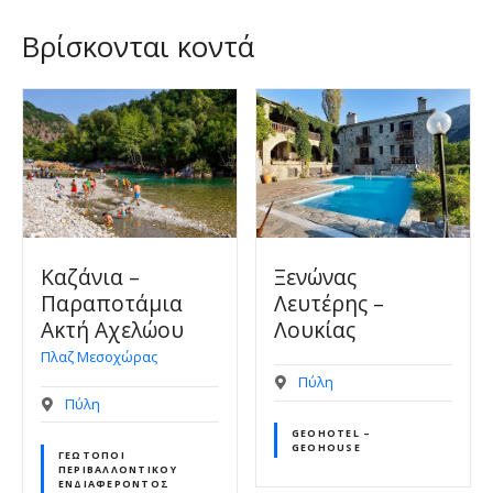
Βρίσκονται κοντά
Ξενώνας
Μονή
Λευτέρης –
Ανταπόδοσης
Λουκίας
Κοιμήσεως
Θεοτόκου,
Γαρδίκι
Πύλη
Πύλη
GEOHOTEL –
GEOHOUSE
ΓΕΏΤΟΠΟΙ ΙΣΤΟΡΙΚΟΎ