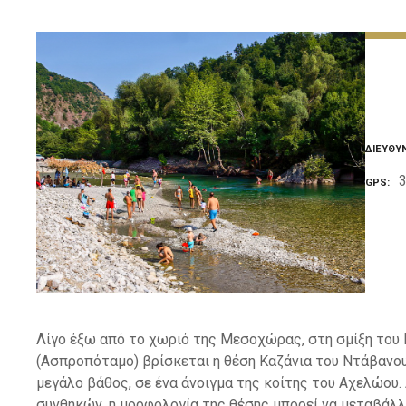
ε
ν
ο
ΔΙΕΎΘΥ
3
GPS
Λίγο έξω από το χωριό της Μεσοχώρας, στη σμίξη του
(Ασπροπόταμο) βρίσκεται η θέση Καζάνια του Ντάβανου
μεγάλο βάθος, σε ένα άνοιγμα της κοίτης του Αχελώο
συνθηκών, η μορφολογία της θέσης μπορεί να μεταβάλλ