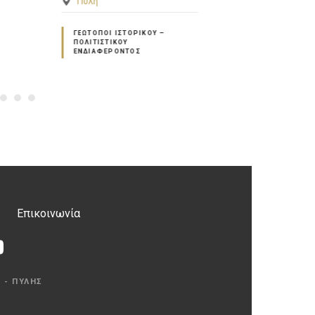
ΕΝΔΙΑΦΈΡΟΝ
GEOHOTEL – GEOHOUSE
–
Επικοινωνία
 - ΠΎΛΗΣ