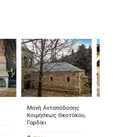
σης
Ξενώνας Λευτέρης –
Καζάνια Π
τόκου,
Λουκίας
Πύλη
Πύλη
ΓΕΏΤΟΠΟΙ ΠΕ