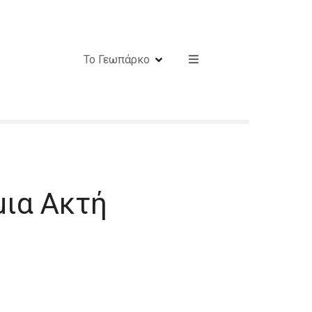
Το Γεωπάρκο
μια Ακτή