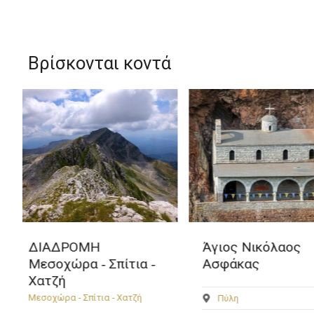
Βρίσκονται κοντά
Άγιος Νικόλαος
Μονή Ανταπόδο
Ασφάκας
Κοιμήσεως Θεο
Γαρδίκι
Πύλη