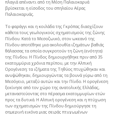
πλαγιά απέναντι από τη Μέση Παλαιοκαρυά
βρίσκεται η είσοδος του σπηλαίου Αέρας
Παλαιοκαρυάς.
To φαράγγι και η κοιλάδα της Γκρόπας διασχίζουν
κάθετα τους γεωλογικούς σχηματισμούς της ζώνης
Πίνδου. Κατά το Μεσοζωικό, στον ωκεανό της
Πίνδου αποτέθηκε μια ακολουθία ιζημάτων βαθιάς
θάλασσας τα οποία συγκροτούν τη ζώνη (ενότητα)
της Πίνδου. Η Πίνδος δημιουργήθηκε πριν από 35
εκατομμύρια χρόνια περίπου, με την Αλπική
Ορογένεση: τα ιζήματα της Τηθύος πτυχώθηκαν και
ανυψώθηκαν, δημιουργώντας τα βουνά γύρω από τη
Μεσόγειο, μεταξύ αυτών και την Πίνδο. Η ορογένεση
ξεκίνησε από τον χώρο της ανατολικής Ελλάδας,
μεταναστεύοντας στο πέρασμα εκατομμυρίων ετών
προς τα δυτικά. Η Αλπική ορογένεση και η πτύχωση
των σχηματισμών της Πίνδου δημιούργησε τη
σημερινή εικόνα μιας σειράς πτυχωμένων