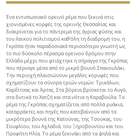
Ένα εντυπωσιακό ορεινό ρέμα που ξεκινά στις
χιονισμένες κορφές της ορεινής Θεσσαλίας και
διακρίνεται για το πάντρεμα της άγριας φύσης και
του λαϊκού πολιτισμού καθ’όλη τη διαδρομή του, η
Γκρόπα ήταν παραδοσιακά περισσότερο γνωστή ως
το πιο δύσκολο πέρασμα ορεινού δρόμου στην
Ελλάδα μέχρι που φτιάχτηκε η σήραγγα της Γκρόπας
που πέρναγε μέσα από το μικρό βουνό Σπανουλάκι.
Την περιοχή πλαισιώνουν μεγάλες κορυφές που
σχηματίζουν τα σύνορα τριών νομών: Τρικάλων,
Καρδίτσας και Άρτας. Στα βόρεια βρίσκεται το Αυγό,
στα δυτικά το Χατζή και στα νότια η Καραβούλα. Το
ρέμα της Γκρόπας σχηματίζεται από πολλά ρυάκια,
καταρράκτες και πηγές που κατεβαίνουν από τα
μικρότερα βουνά της Κατούνας, της Τσούκας, του
Σουφλίου, του Αχλαδιά, του Ξηροβουνίου και του
Προφήτη Ηλία. Το ρέμα ξεκινάει από τα ψηλά και