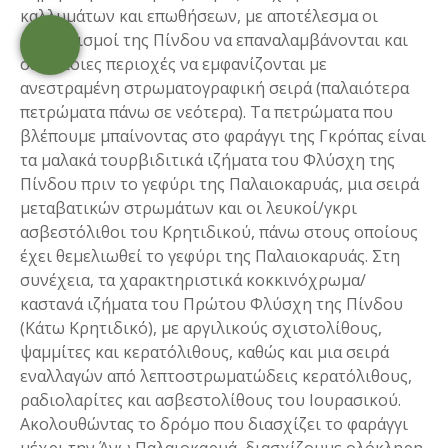
καλλυμάτων και επωθήσεων, με αποτέλεσμα οι
σχηματισμοί της Πίνδου να επαναλαμβάνονται και
σε κάποιες περιοχές να εμφανίζονται με
ανεστραμένη στρωματογραφική σειρά (παλαιότερα
πετρώματα πάνω σε νεότερα). Τα πετρώματα που
βλέπουμε μπαίνοντας στο φαράγγι της Γκρόπας είναι
τα μαλακά τουρβιδιτικά ιζήματα του Φλύσχη της
Πίνδου πριν το γεφύρι της Παλαιοκαρυάς, μια σειρά
μεταβατικών στρωμάτων και οι λευκοί/γκρι
ασβεστόλιθοι του Κρητιδικού, πάνω στους οποίους
έχει θεμελιωθεί το γεφύρι της Παλαιοκαρυάς. Στη
συνέχεια, τα χαρακτηριστικά κοκκινόχρωμα/
καστανά ιζήματα του Πρώτου Φλύσχη της Πίνδου
(Κάτω Κρητιδικό), με αργιλικούς σχιστολίθους,
ψαμμίτες και κερατόλιθους, καθώς και μια σειρά
εναλλαγών από λεπτοστρωματώδεις κερατόλιθους,
ραδιολαρίτες και ασβεστολίθους του Ιουρασικού.
Ακολουθώντας το δρόμο που διασχίζει το φαράγγι
μέχρι την Άνω Παλαιοκαρυά, διασχίζουμε ολόκληρη