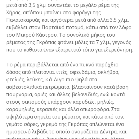
μετά από 3,5 χλμ. συναντάει το μεγάλο ρέμα της
Χήρας, απ’όπου μπαίνει στο φαράγγι της
Παλαιοκαρυάς και αργότερα, μετά από άλλα 3,5 χλμ.,
εκβάλλει στον Πορταϊκό ποταμό, κάτω από τον λόφο
του Μικρού Κάστρου. Το συνολικό μήκος του
ρέματος της Γκρόπας φτάνει μόλις τα 7 χλμ., γεγονός
που το καθιστά έναν εξαιρετικό τόπο για εξερεύνηση.
Το ρέμα περιβάλλεται από ένα πυκνό παρόχθιο
δάσος από πλατάνια, ιτιές, σφενδάμια, σκλήθρα,
φτελιές, λεύκες, κ.ά. Λίγο πιο ψηλά στα
ασβεστολιθικά πετρώματα, βλασταίνουν κατά βάση
πουρνάρια, αριές και άλλες βελανιδιές, ενώ κοντά
στους οικισμούς υπάρχουν καρυδιές, μηλιές,
κορομηλιές, κερασιές και άλλα οπωροφόρα. Στα
υψηλότερα σημεία του ρέματος και κάτω από τον,
γεμάτο σάρες, γκρεμό της Γκρόπας απλώνεται ένα
ημιορεινό λιβάδι το οποίο ονομάζεται Δέντρα, και
ακόμη πιο πάνω, ξεκινάνε μερικές οξιές και έλατα.