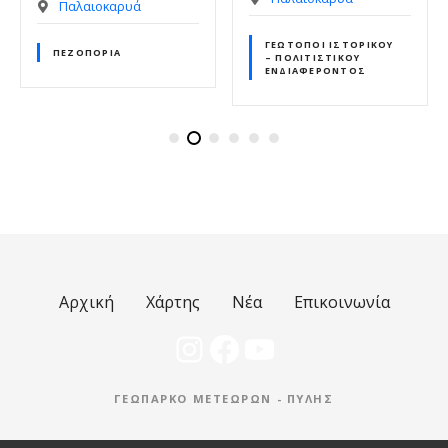
Παλαιοκαρυά
ΓΕΏΤΟΠΟΙ ΙΣΤΟΡΙΚΟΎ
ΠΕΖΟΠΟΡΊΑ
– ΠΟΛΙΤΙΣΤΙΚΟΎ
ΕΝΔΙΑΦΈΡΟΝΤΟΣ
Αρχική
Χάρτης
Νέα
Επικοινωνία
Instagram
Facebook
YouTube
ΓΕΩΠΆΡΚΟ ΜΕΤΕΏΡΩΝ - ΠΎΛΗΣ