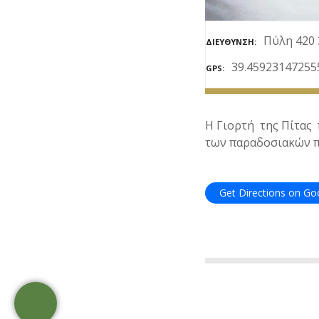
ε
ν
Πύλη 420 
ΔΙΕΎΘΥΝΣΗ
ο
39.45923147255
GPS
Η Γιορτή της Πίτας 
των παραδοσιακών π
Get Directions on G