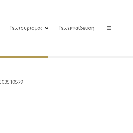
Γεωτουρισμός
Γεωεκπαίδευση
5303510579