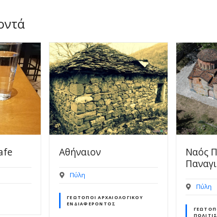
οντά
Ναός Πόρτα –
Το χά
Παναγιάς
Πύλη
Πύλη
ΟΓΙΚΟΎ
GEORE
ΓΕΏΤΟΠΟΙ ΙΣΤΟΡΙΚΟΎ –
ΠΟΛΙΤΙΣΤΙΚΟΎ