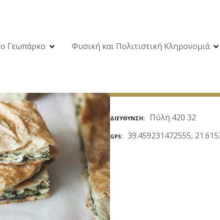
ο Γεωπάρκο
Φυσική και Πολιτιστική Κληρονομιά
Πύλη 420 32
ΔΙΕΎΘΥΝΣΗ
39.459231472555, 21.61
GPS