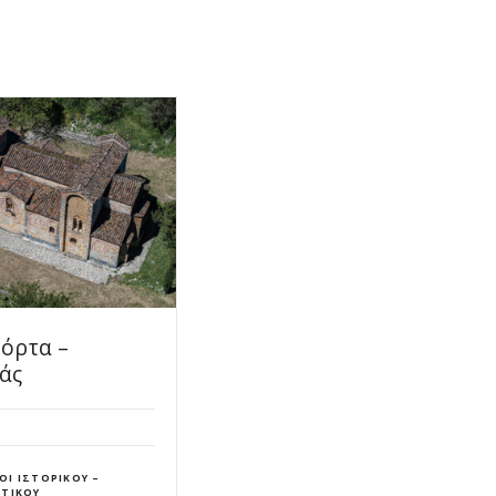
νι του Σουφλιά
Cafe Εννοδία
Πύλη
STAURANT
GEOCAFE