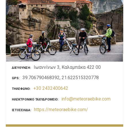
ε
ν
ο
Ιωαννίνων 3, Καλαμπάκα 422 00
ΔΙΕΎΘΥΝΣΗ
39.706790468392, 21.622515320778
GPS
+30 2432400642
ΤΗΛΈΦΩΝΟ
info@meteoraebike.com
ΗΛΕΚΤΡΟΝΙΚΌ ΤΑΧΥΔΡΟΜΕΊΟ
https://meteoraebike.com/
ΙΣΤΟΣΕΛΊΔΑ