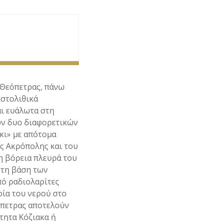
 Θεόπετρας, πάνω
εστολιθικά
αι ευάλωτα στη
ων δυο διαφορετικών
κι» με απότομα
ς Ακρόπολης και του
η βόρεια πλευρά του
στη βάση των
πό ραδιολαρίτες
ρία του νερού στο
όπετρας αποτελούν
τητα Κόζιακα ή