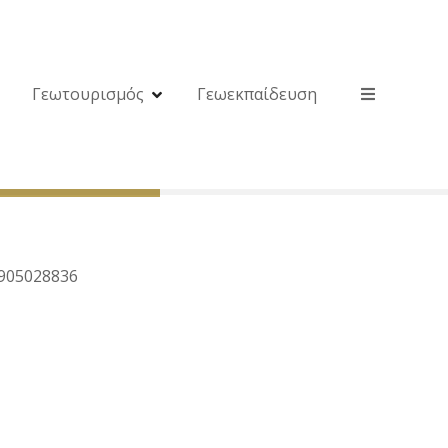
Γεωτουρισμός
Γεωεκπαίδευση
0905028836