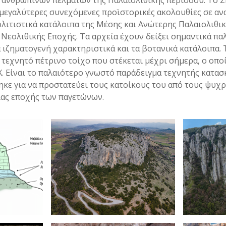
 ανθρώπινων πελμάτων της Παλαιολιθικής περιόδου. Το 
ς μεγαλύτερες συνεχόμενες προϊστορικές ακολουθίες σε αν
λιτιστικά κατάλοιπα της Μέσης και Ανώτερης Παλαιολιθικ
 Νεολιθικής Εποχής. Τα αρχεία έχουν δείξει σημαντικά π
 ιζηματογενή χαρακτηριστικά και τα βοτανικά κατάλοιπα.
τεχνητό πέτρινο τοίχο που στέκεται μέχρι σήμερα, ο οπο
.Χ. Είναι το παλαιότερο γνωστό παράδειγμα τεχνητής κατασ
τηκε για να προστατεύει τους κατοίκους του από τους ψυχ
ίας εποχής των παγετώνων.