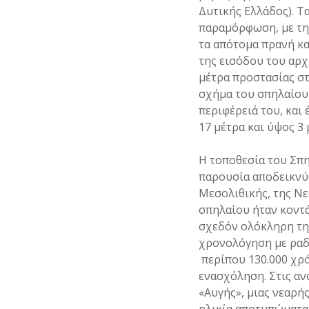
Δυτικής Ελλάδος). Τ
παραμόρφωση, με τ
τα απότομα πρανή κα
της εισόδου του αρ
μέτρα προστασίας στ
σχήμα του σπηλαίου 
περιφέρειά του, και 
17 μέτρα και ύψος 3
Η τοποθεσία του Σπη
παρουσία αποδεικνύε
Μεσολιθικής, της Νε
σπηλαίου ήταν κοντ
σχεδόν ολόκληρη την
χρονολόγηση με ραδ
περίπου 130.000 χρ
ενασχόληση. Στις α
«Αυγής», μιας νεαρή