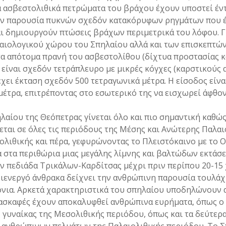
α ασβεστολιθικά πετρώματα του βράχου έχουν υποστεί έν
ην παρουσία πυκνών σχεδόν κατακόρυφων ρηγμάτων που 
ι δημιουργούν πτώσεις βράχων περιμετρικά του λόφου. Γ
χαιολογικού χώρου του Σπηλαίου αλλά και των επισκεπτώ
α απότομα πρανή του ασβεστολίθου (δίχτυα προστασίας κ
είναι σχεδόν τετράπλευρο με μικρές κόγχες (καρστικούς 
έχει έκταση σχεδόν 500 τετραγωνικά μέτρα. Η είσοδος είνα
 μέτρα, επιτρέποντας στο εσωτερικό της να εισχωρεί άφθο
λαίου της Θεόπετρας γίνεται όλο και πιο σημαντική καθώ
ται σε όλες τις περιόδους της Μέσης και Ανώτερης Παλαιο
ολιθικής και πέρα, γεφυρώνοντας το Πλειστόκαινο με το Ο
ά στα περιθώρια μιας μεγάλης λίμνης και βαλτώδων εκτάσ
 πεδιάδα Τρικάλων-Καρδίτσας μέχρι πριν περίπου 20-15 χ
ιενεργό άνθρακα δείχνει την ανθρώπινη παρουσία τουλάχ
όνια. Αρκετά χαρακτηριστικά του σπηλαίου υποδηλώνουν
νασκαφές έχουν αποκαλυφθεί ανθρώπινα ευρήματα, όπως ο 
ς γυναίκας της Μεσολιθικής περιόδου, όπως και τα δεύτερ