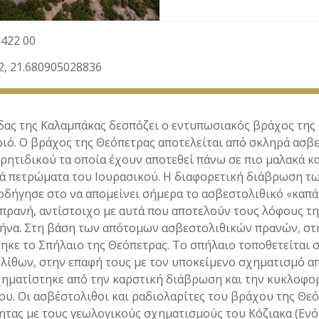
422 00
2, 21.680905028836
δας της Καλαμπάκας δεσπόζει ο εντυπωσιακός βράχος της
ιό. Ο βράχος της Θεόπετρας αποτελείται από σκληρά ασβ
ρητιδικού τα οποία έχουν αποτεθεί πάνω σε πιο μαλακά κ
ά πετρώματα του Ιουρασικού. Η διαφορετική διάβρωση τ
δήγησε στο να απομείνει σήμερα το ασβεστολιθικό «καπά
ρανή, αντίστοιχο με αυτά που αποτελούν τους λόφους τη
ήνα. Στη βάση των απότομων ασβεστολιθικών πρανών, στ
κε το Σπήλαιο της Θεόπετρας. Το σπήλαιο τοποθετείται 
λίθων, στην επαφή τους με τον υποκείμενο σχηματισμό α
σχηματίστηκε από την καρστική διάβρωση και την κυκλοφο
υ. Οι ασβέστολιθοι και ραδιολαρίτες του βράχου της Θε
τητας με τους γεωλογικούς σχηματισμούς του Κόζιακα (Ενό