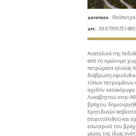
ε
ν
Θεόπετρα 
ΔΙΕΎΘΥΝΣΗ
ο
39.67990751489
GPS
Ανατολικά της πεδιά
από το ομώνυμο χωρ
πετρώματα ηλικίας Κ
διάβρωση οφιολιθικ
τύπων πετρωμάτων ο
σχεδόν κατακόρυφα π
Λυκαβηττού στην Αθ
βράχου, δημιουργήθη
Κρητιδικών ασβεστο
(πυριτιόλιθοι) και 
εσωτερικό του βράχο
μέρος της ίδιας ενό