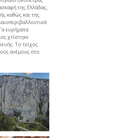
Σπήλαιο Θεόπετρας
ασκαφή της Ελλάδας,
ής καθώς και της
αλαιοπεριβαλλοντικά
 Τα ευρήματα
ίος χτίστηκε
κευής. Το τείχος
ρούς ανέμους στο