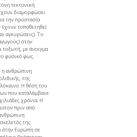
τονη τεκτονική
έχουν διαμορφώσει
ια την προστασία
ν έχουν τοποθετηθεί
αι αγκυρώσεις). Το
αγωγούς) στην
ι τοξωτή, με άνοιγμα
νο φυσικό φως.
ς η ανθρώπινη
λιθικής, της
λόκαινο. Η θέση του
εων που καταλάμβανε
ιλιάδες χρόνια. Η
ιστον πριν από
 ανθρώπινη
σκελετός της
α στην Ευρώπη σε