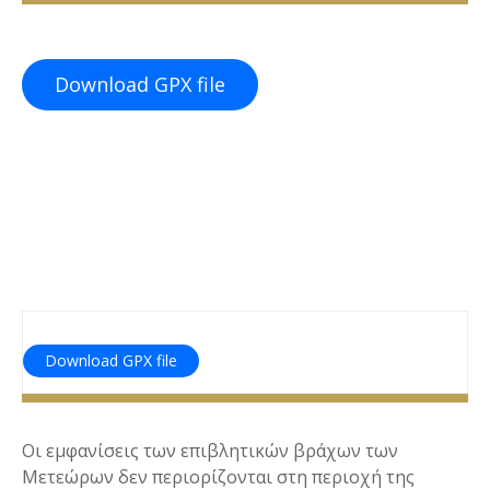
ε
ν
ο
Download GPX file
Download GPX file
Οι εμφανίσεις των επιβλητικών βράχων των
Μετεώρων δεν περιορίζονται στη περιοχή της