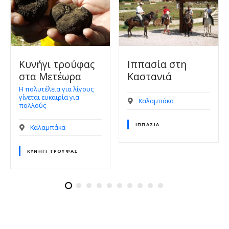
Ιππασία στη
Rafting στην σκιά
Καστανιά
των Ιερών
Βράχων
Καλαμπάκα
Καλαμπάκα
ΙΠΠΑΣΊΑ
RAFTING & CANOE