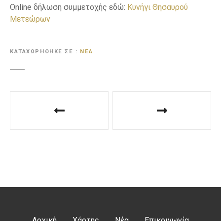
Online δήλωση συμμετοχής εδώ:
Κυνήγι Θησαυρού
Μετεώρων
ΚΑΤΑΧΩΡΉΘΗΚΕ ΣΕ
ΝΈΑ
Π
λ
ο
ή
γ
η
σ
Αρχική
Χάρτης
Νέα
Επικοινωνία