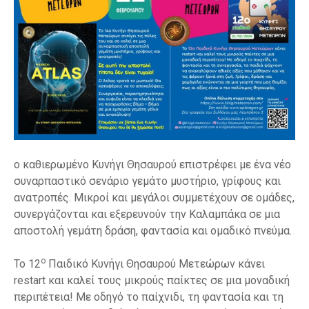
ε
ν
ο
ο καθιερωμένο Κυνήγι Θησαυρού επιστρέφει με ένα νέο
συναρπαστικό σενάριο γεμάτο μυστήριο, γρίφους και
ανατροπές. Μικροί και μεγάλοι συμμετέχουν σε ομάδες,
συνεργάζονται και εξερευνούν την Καλαμπάκα σε μια
αποστολή γεμάτη δράση, φαντασία και ομαδικό πνεύμα.
ο
Το 12
Παιδικό Κυνήγι Θησαυρού Μετεώρων κάνει
restart και καλεί τους μικρούς παίκτες σε μια μοναδική
περιπέτεια! Με οδηγό το παίχνιδι, τη φαντασία και τη