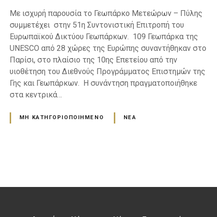
Με ισχυρή παρουσία το Γεωπάρκο Μετεώρων – Πύλης
συμμετέχει στην 51η Συντονιστική Επιτροπή του
Ευρωπαϊκού Δικτύου Γεωπάρκων. 109 Γεωπάρκα της
UNESCO από 28 χώρες της Ευρώπης συναντήθηκαν στο
Παρίσι, στο πλαίσιο της 10ης Επετείου από την
υιοθέτηση του Διεθνούς Προγράμματος Επιστημών της
Γης και Γεωπάρκων. Η συνάντηση πραγματοποιήθηκε
στα κεντρικά…
ΜΗ ΚΑΤΗΓΟΡΙΟΠΟΙΗΜΈΝΟ
ΝΈΑ
Θ
έ
σ