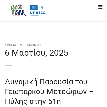
Μ
ε
τ
ά
β
α
σ
η
ΑΡΧΕΊΑ ΗΜΕΡΟΜΗΝΊΑΣ:
σ
6 Μαρτίου, 2025
τ
ο
π
ε
ρ
Δυναμική Παρουσία του
ι
ε
Γεωπάρκου Μετεώρων –
χ
Πύλης στην 51η
ό
μ