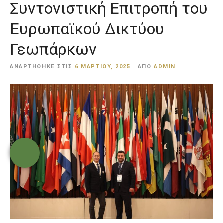
Συντονιστική Επιτροπή του
ε
ν
Ευρωπαϊκού Δικτύου
ο
Γεωπάρκων
ΑΝΑΡΤΉΘΗΚΕ ΣΤΙΣ
6 ΜΑΡΤΊΟΥ, 2025
ΑΠΌ
ADMIN