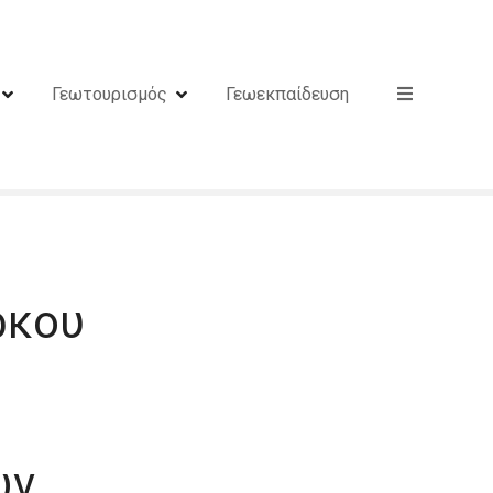
Γεωτουρισμός
Γεωεκπαίδευση
ρκου
ων