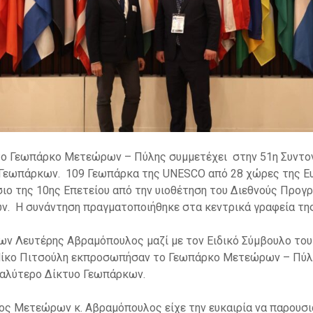
το Γεωπάρκο Μετεώρων – Πύλης συμμετέχει στην 51η Συντον
 Γεωπάρκων. 109 Γεωπάρκα της UNESCO από 28 χώρες της Ε
σιο της 10ης Επετείου από την υιοθέτηση του Διεθνούς Προ
ων. Η συνάντηση πραγματοποιήθηκε στα κεντρικά γραφεία τη
 Λευτέρης Αβραμόπουλος μαζί με τον Ειδικό Σύμβουλο το
ίκο Πιτσούλη εκπροσωπήσαν το Γεωπάρκο Μετεώρων – Πύλη
γαλύτερο Δίκτυο Γεωπάρκων.
ος Μετεώρων κ. Αβραμόπουλος είχε την ευκαιρία να παρουσι