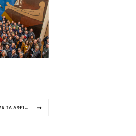
ΤΟ ΧΩΡΙΌ ΤΩΝ ΤΡΙΚΆΛΩΝ ΜΕ ΤΑ ΑΦΡΙΣΜΈΝΑ ΝΕΡΆ, ΤΙΣ ΟΡΕΙΝΈΣ ΔΙΑΔΡΟΜΈΣ ΚΑΙ ΤΑ ΠΑΝΈΜΟΡΦΑ ΔΆΣΗ