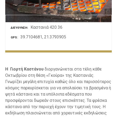
ε
ν
ο
Καστανιά 420 36
ΔΙΕΎΘΥΝΣΗ
39.7104681, 21.3793905
GPS
Η Γιορτή Καστάνου
διοργανώνεται στα τέλη κάθε
Οκτωβρίου στη θέση «Γκούρα» της Καστανιάς.
Γνωρίζει μεγάλη επιτυχία καθώς όλο και περισσότερος
κόσμος παρευρίσκεται για να απολαύσει τα βρασμένα ή
ψητά κάστανα και τα υπόλοιπα εδέσματα που
προσφέρονται δωρεάν στους επισκέπτες. Τα φρέσκα
κάστανα από την περιοχή έχουν την τιμητική τους. Η
εκδήλωση πλαισιώνεται από χορευτικές εκδηλώσεις