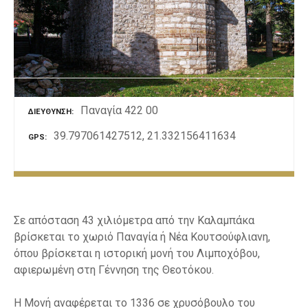
ε
ν
ο
Παναγία 422 00
ΔΙΕΎΘΥΝΣΗ
39.797061427512, 21.332156411634
GPS
Σε απόσταση 43 χιλιόμετρα από την Καλαμπάκα
βρίσκεται το χωριό Παναγία ή Νέα Κουτσούφλιανη,
όπου βρίσκεται η ιστορική μονή του Λιμποχόβου,
αφιερωμένη στη Γέννηση της Θεοτόκου.
Η Μονή αναφέρεται το 1336 σε χρυσόβουλο του