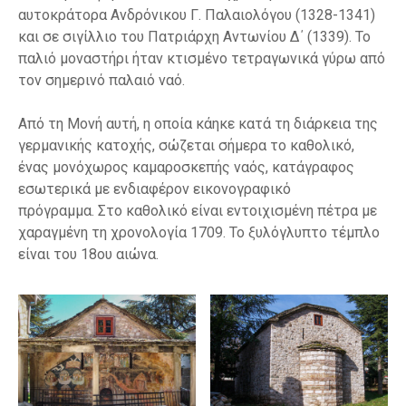
αυτοκράτορα Ανδρόνικου Γ. Παλαιολόγου (1328-1341)
και σε σιγίλλιο του Πατριάρχη Αντωνίου Δ΄ (1339). Το
παλιό μοναστήρι ήταν κτισμένο τετραγωνικά γύρω από
τον σημερινό παλαιό ναό.
Από τη Μονή αυτή, η οποία κάηκε κατά τη διάρκεια της
γερμανικής κατοχής, σώζεται σήμερα το καθολικό,
ένας μονόχωρος καμαροσκεπής ναός, κατάγραφος
εσωτερικά με ενδιαφέρον εικονογραφικό
πρόγραμμα. Στο καθολικό είναι εντοιχισμένη πέτρα με
χαραγμένη τη χρονολογία 1709. Το ξυλόγλυπτο τέμπλο
είναι του 18ου αιώνα.