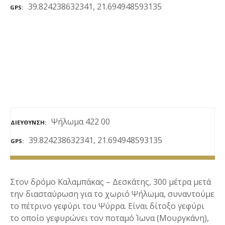
39.824238632341, 21.694948593135
GPS
ε
ν
ο
Ψήλωμα 422 00
ΔΙΕΎΘΥΝΣΗ
39.824238632341, 21.694948593135
GPS
Στον δρόμο Καλαμπάκας – Δεσκάτης, 300 μέτρα μετά
την διασταύρωση για το χωριό Ψήλωμα, συναντούμε
το πέτρινο γεφύρι του Ψύρρα. Είναι δίτοξο γεφύρι
το οποίο γεφυρώνει τον ποταμό Ίωνα (Μουργκάνη),