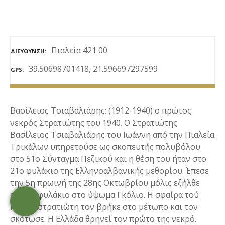
Πιαλεία 421 00
ΔΙΕΎΘΥΝΣΗ
39.50698701418, 21.596697297599
GPS
Βασίλειος Τσιαβαλιάρης: (1912-1940) o πρώτος
νεκρός Στρατιώτης του 1940. Ο Στρατιώτης
Βασίλειος Τσιαβαλιάρης του Ιωάννη από την Πιαλεία
Τρικάλων υπηρετούσε ως σκοπευτής πολυβόλου
στο 51ο Σύνταγμα Πεζικού και η θέση του ήταν στο
21ο φυλάκιο της Ελληνοαλβανικής μεθορίου. Έπεσε
την 5η πρωινή της 28ης Οκτωβρίου μόλις εξήλθε
από το φυλάκιο στο ύψωμα Γκόλιο. Η σφαίρα τού
Ιταλού στρατιώτη τον βρήκε στο μέτωπο και τον
σκότωσε. Η Ελλάδα θρηνεί τον πρώτο της νεκρό.