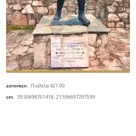
ε
ν
ο
Πιαλεία 421 00
ΔΙΕΎΘΥΝΣΗ
39.50698701418, 21.596697297599
GPS