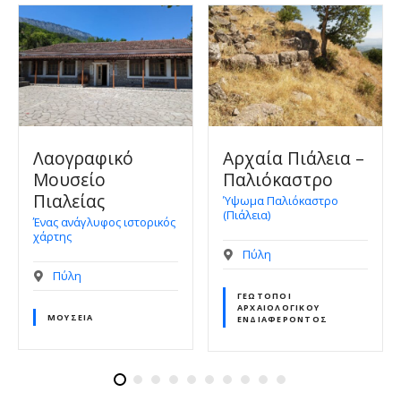
Αρχαία Πιάλεια –
Λίμνη Αγίου
Παλιόκαστρο
Βησσαρίωνα
Ύψωμα Παλιόκαστρο
(Πιάλεια)
Πύλη
ικός
Πύλη
ΓΕΏΤΟΠΟΙ
ΠΕΡΙΒΑΛΛΟΝΤΙΚΟΎ
ΕΝΔΙΑΦΈΡΟΝΤΟΣ
ΓΕΏΤΟΠΟΙ
ΑΡΧΑΙΟΛΟΓΙΚΟΎ
ΕΝΔΙΑΦΈΡΟΝΤΟΣ