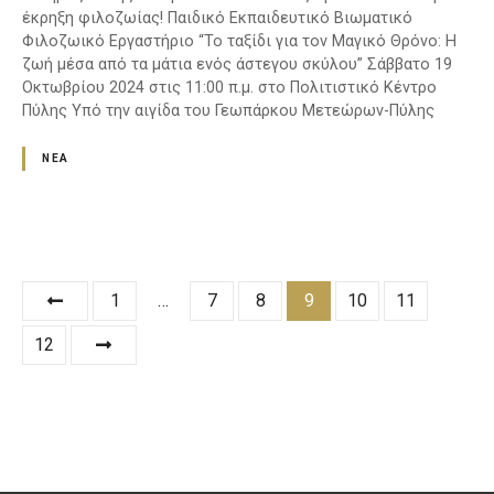
έκρηξη φιλοζωίας! Παιδικό Εκπαιδευτικό Βιωματικό
Φιλοζωικό Εργαστήριο “Το ταξίδι για τον Μαγικό Θρόνο: Η
ζωή μέσα από τα μάτια ενός άστεγου σκύλου” Σάββατο 19
Οκτωβρίου 2024 στις 11:00 π.μ. στο Πολιτιστικό Κέντρο
Πύλης Υπό την αιγίδα του Γεωπάρκου Μετεώρων-Πύλης
ΝΈΑ
Θ
1
…
7
8
9
10
11
έ
12
σ
ε
ι