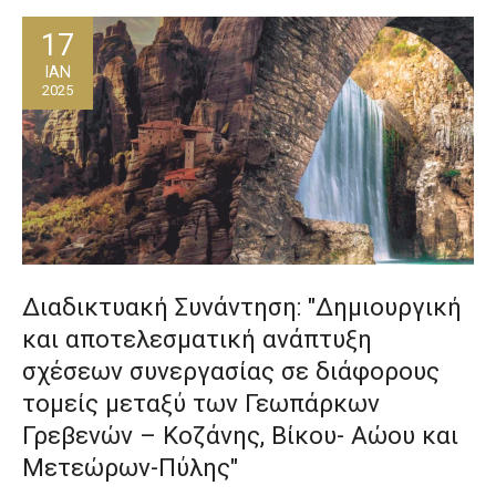
ε
17
ν
ο
ΙΑΝ
2025
Διαδικτυακή Συνάντηση: "Δημιουργική
και αποτελεσματική ανάπτυξη
σχέσεων συνεργασίας σε διάφορους
τομείς μεταξύ των Γεωπάρκων
Γρεβενών – Κοζάνης, Βίκου- Αώου και
Μετεώρων-Πύλης"