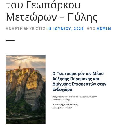
του Γεωπάρκου
ε
ν
Μετεώρων – Πύλης
ο
ΑΝΑΡΤΉΘΗΚΕ ΣΤΙΣ
15 ΙΟΥΝΊΟΥ, 2026
ΑΠΌ
ADMIN