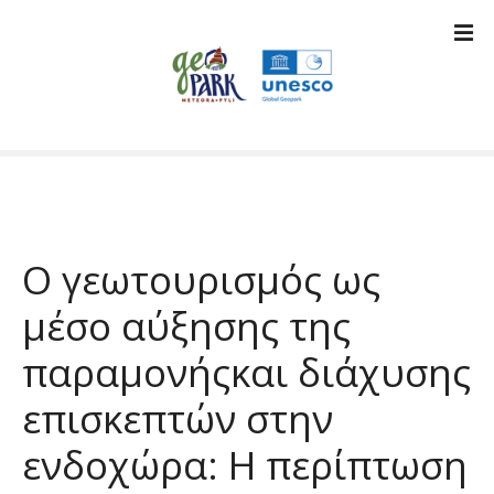
Μ
ε
τ
ά
β
α
σ
η
σ
τ
Ο γεωτουρισμός ως
ο
π
μέσο αύξησης της
ε
ρ
παραμονήςκαι διάχυσης
ι
επισκεπτών στην
ε
χ
ενδοχώρα: Η περίπτωση
ό
μ