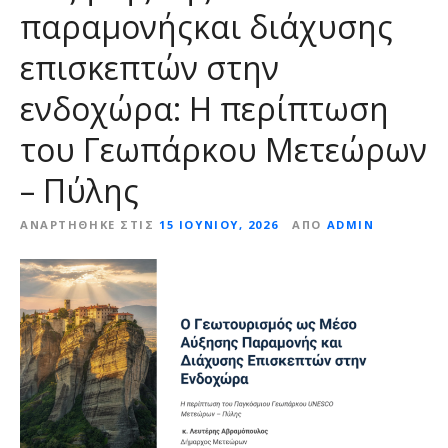
παραμονήςκαι διάχυσης
ε
ν
επισκεπτών στην
ο
ενδοχώρα: Η περίπτωση
του Γεωπάρκου Μετεώρων
– Πύλης
ΑΝΑΡΤΉΘΗΚΕ ΣΤΙΣ
15 ΙΟΥΝΊΟΥ, 2026
ΑΠΌ
ADMIN