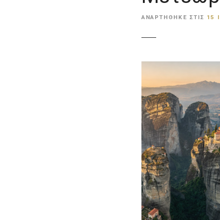
ε
ΑΝΑΡΤΉΘΗΚΕ ΣΤΙΣ
15 
ν
ο