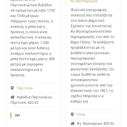
Αγ.Βησσαρίωνα
Περτουλιώτικα Λιβάδια
Ιδιωτική λαογραφική
σε υψόμετρο μεταξύ 1150
συλλογή που στεγάζεται
και 1340 μέτρων.
στο παλιό Δημοτικό
Υπάρχουν τρεις πίστες, η
Σχολείο της Κοινότητας
κόκκινη, η μπλε και η
Αγ.Βησσαρίωνα κατόπιν
πράσινη, η οποία είναι
παραχώρησής του από το
εκπαιδευτική. Η κόκκινη
Δήμο Πύλης. Τα εκθέματα
πίστα έχει μήκος 1.500
προβάλλονται με τη
μέτρα και έναν διθέσιο
βοήθεια ηλεκτρονικών
εναέριο ανελκυστήρα, η
περιγραφικών
μπλε πίστα έχει μήκος 400
συστημάτων κίνησης και
μέτρα με συρόμενο
φωνητικής ξενάγησης. Ως
ανελκυστήρα και η
τώρα διαθέτει εκθέτει
πράσινη…
αντικείμενα που
χρονολογούνται από την
Περτούλι
επανάσταση του 1821, το
σχέδιο Μάρσαλ κ.α.
Λιβάδια Περτουλίου,
καθώς και …
Περτούλι 420 32
Πύλη
SKI
Αγ. Βησσαρίων 420 32