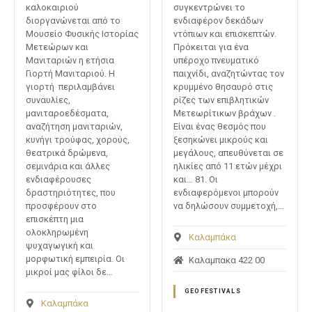
καλοκαιριού
συγκεντρώνει το
διοργανώνεται από το
ενδιαφέρον δεκάδων
Μουσείο Φυσικής Ιστορίας
ντόπιων και επισκεπτών.
Μετεώρων και
Πρόκειται για ένα
Μανιταριών η ετήσια
υπέροχο πνευματικό
Γιορτή Μανιταριού. Η
παιχνίδι, αναζητώντας τον
γιορτή περιλαμβάνει
κρυμμένο θησαυρό στις
συναυλίες,
ρίζες των επιβλητικών
μανιταροεδέσματα,
Μετεωρίτικων βράχων .
αναζήτηση μανιταριών,
Είναι ένας θεσμός που
κυνήγι τρούφας, χορούς,
ξεσηκώνει μικρούς και
θεατρικά δρώμενα,
μεγάλους, απευθύνεται σε
σεμινάρια και άλλες
ηλικίες από 11 ετών μέχρι
ενδιαφέρουσες
και… 81. Οι
δραστηριότητες, που
ενδιαφερόμενοι μπορούν
προσφέρουν στο
να δηλώσουν συμμετοχή,…
επισκέπτη μια
ολοκληρωμένη
Καλαμπάκα
ψυχαγωγική και
μορφωτική εμπειρία. Οι
Καλαμπακα 422 00
μικροί μας φίλοι δε…
GEOFESTIVALS
Καλαμπάκα