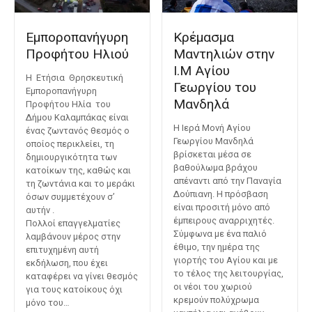
Εμποροπανήγυρη
Κρέμασμα
Προφήτου Ηλιού
Μαντηλιών στην
Ι.Μ Αγίου
Η Ετήσια Θρησκευτική
Γεωργίου του
Εμποροπανήγυρη
Μανδηλά
Προφήτου Ηλία του
Δήμου Καλαμπάκας είναι
Η Ιερά Μονή Αγίου
ένας ζωντανός θεσμός ο
Γεωργίου Μανδηλά
οποίος περικλείει, τη
βρίσκεται μέσα σε
δημιουργικότητα των
βαθούλωμα βράχου
κατοίκων της, καθώς και
απέναντι από την Παναγία
τη ζωντάνια και το μεράκι
Δούπιανη. Η πρόσβαση
όσων συμμετέχουν σ’
είναι προσιτή μόνο από
αυτήν .
έμπειρους αναρριχητές.
Πολλοί επαγγελματίες
Σύμφωνα με ένα παλιό
λαμβάνουν μέρος στην
έθιμο, την ημέρα της
επιτυχημένη αυτή
γιορτής του Αγίου και με
εκδήλωση, που έχει
το τέλος της λειτουργίας,
καταφέρει να γίνει θεσμός
οι νέοι του χωριού
για τους κατοίκους όχι
κρεμούν πολύχρωμα
μόνο του…