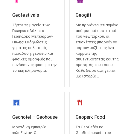
ε
ν
Geofestivals
Geogift
ο
Ζήστε τη μαγεία των
Με προϊόντα φτιαγμένα
Γεωφεστιβάλ στο
από φυσικά συστατικά
Γεωπάρκο Μετεώρων-
του γεωπάρκου, οι
Πύλης! Εκδηλώσεις
επισκέπτες μπορούν να
γεμάτες πολιτισμό,
πάρουν μαζί τους ένα
παράδοση, γεύσεις και
κομμάτι της
φυσικές ομορφιές που
αυθεντικότητας και της
συνδέουν τη φύση με την
ομορφιάς του τόπου.
τοπική κληρονομιά.
Κάθε δώρο αφηγείται
μια ιστορία…
Geohotel – Geohouse
Geopark Food
Μοναδική εμπειρία
Τα GeoCafés και
φιλοξενίας. Οι
GeoRestaurants του