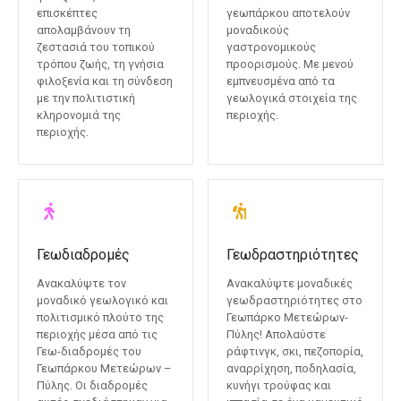
επισκέπτες
γεωπάρκου αποτελούν
απολαμβάνουν τη
μοναδικούς
ζεστασιά του τοπικού
γαστρονομικούς
τρόπου ζωής, τη γνήσια
προορισμούς. Με μενού
φιλοξενία και τη σύνδεση
εμπνευσμένα από τα
με την πολιτιστική
γεωλογικά στοιχεία της
κληρονομιά της
περιοχής.
περιοχής.
Γεωδιαδρομές
Γεωδραστηριότητες
Ανακαλύψτε τον
Ανακαλύψτε μοναδικές
μοναδικό γεωλογικό και
γεωδραστηριότητες στο
πολιτισμικό πλούτο της
Γεωπάρκο Μετεώρων-
περιοχής μέσα από τις
Πύλης! Απολαύστε
Γεω-διαδρομές του
ράφτινγκ, σκι, πεζοπορία,
Γεωπάρκου Μετεώρων –
αναρρίχηση, ποδηλασία,
Πύλης. Οι διαδρομές
κυνήγι τρούφας και