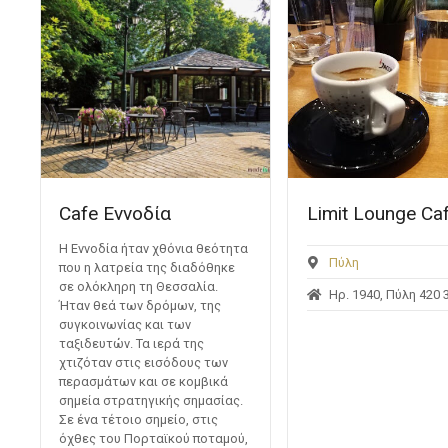
Cafe Εννοδία
Limit Lounge Ca
Η Εννοδία ήταν χθόνια θεότητα
Πύλη
που η λατρεία της διαδόθηκε
σε ολόκληρη τη Θεσσαλία.
Ηρ. 1940, Πύλη 420 
Ήταν θεά των δρόμων, της
συγκοινωνίας και των
ταξιδευτών. Τα ιερά της
χτιζόταν στις εισόδους των
περασμάτων και σε κομβικά
σημεία στρατηγικής σημασίας.
Σε ένα τέτοιο σημείο, στις
όχθες του Πορταϊκού ποταμού,