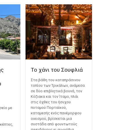
ής
Το χάνι του Σουφλιά
Στα βάθη του καταπράσινου
υ
τοπίου των Τρικάλων, ανάμεσα
σε δύο επιβλητικά βουνά, τον
Κόζιακα και τον Ίταμο, πλάι
στις όχθες του ήσυχου
ποταμού Πορταϊκού,
σείο με
καταμεσής ενός πανέμορφου
οικισμού, βρίσκεται μια
συστάδα από φουντωτούς
κέπτες,
σφενδάμους κι αιωνόβια