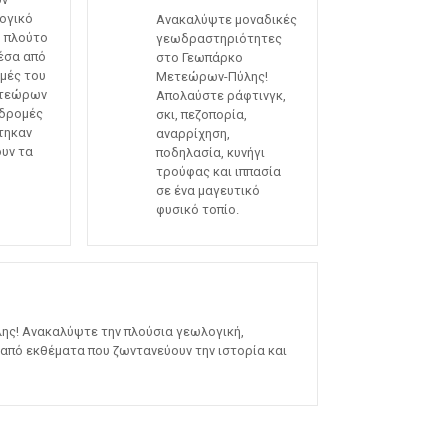
ογικό
Ανακαλύψτε μοναδικές
ό πλούτο
γεωδραστηριότητες
μέσα από
στο Γεωπάρκο
ομές του
Μετεώρων-Πύλης!
ετεώρων
Απολαύστε ράφτινγκ,
αδρομές
σκι, πεζοπορία,
τηκαν
αναρρίχηση,
ουν τα
ποδηλασία, κυνήγι
τρούφας και ιππασία
σε ένα μαγευτικό
φυσικό τοπίο.
ς! Ανακαλύψτε την πλούσια γεωλογική,
 από εκθέματα που ζωντανεύουν την ιστορία και