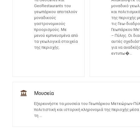
GeoRestaurants του
μοναδικό γεωλ
γεωπάρκου αποτελούν
και πολιτισμικ
μοναδικούς
της περιοχής 
γαστρονομικούς
τις Γεω-διαδρ
προορισμούς. Με
Γεωπάρκου Μ
μενού εμπνευσμένα από
– Πύλης. Οι δι
τα γεωλογικά στοιχεία
αυτές σχεδιάσ
της περιοχής.
για να αναδείξ
εντυπω�…
Μουσεία
Εξερευνήστε τα μουσεία του Γεωπάρκου Μετεώρων-Πύλη
πολιτιστική και ιστορική κληρονομιά της περιοχής μέσα
τη …