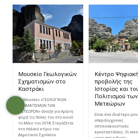
Μουσείο Γεωλογικών
Κέντρο Ψηφιακ
Σχηματισμών στο
προβολής της
Καστράκι
Ιστορίας και το
Πολιτισμού των
Το Μουσείο «ΓΕΩΛΟΓΙΚΩΝ
Μετεώρων
ΣΧΗΜΑΤΙΣΜΩΝ ΤΩΝ
ΜΕΤΕΩΡΩΝ» άνοιξε για πρώτη
Είναι ένα ιδιαίτερο μου
φορά τις πύλες του στο κοινό
υπερσύγχρονες
το Μάιο του 2018. Στεγάζεται
οπτικοακουστικές
στο παλαιό κτίριο του
εγκαταστάσεις. Οι επισ
Δημοτικού Σχολείου
μέσα από ειδικές