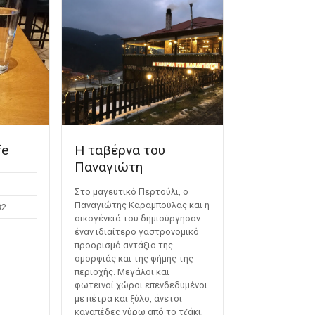
fe
Η ταβέρνα του
Παναγιώτη
Στο μαγευτικό Περτούλι, ο
Παναγιώτης Καραμπούλας και η
32
οικογένειά του δημιούργησαν
έναν ιδιαίτερο γαστρονομικό
προορισμό αντάξιο της
ομορφιάς και της φήμης της
περιοχής. Μεγάλοι και
φωτεινοί χώροι επενδεδυμένοι
με πέτρα και ξύλο, άνετοι
καναπέδες γύρω από το τζάκι,