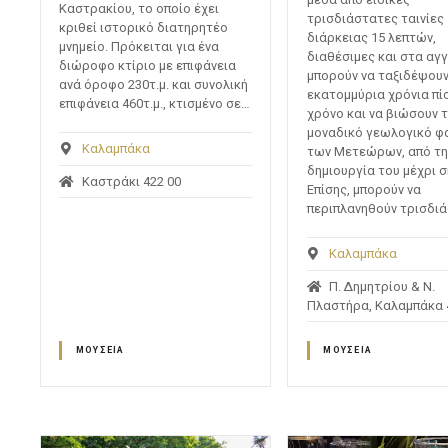
Καστρακίου, το οποίο έχει
τρισδιάστατες ταινίες
κριθεί ιστορικό διατηρητέο
διάρκειας 15 λεπτών,
μνημείο. Πρόκειται για ένα
διαθέσιμες και στα αγγ
διώροφο κτίριο με επιφάνεια
μπορούν να ταξιδέψου
ανά όροφο 230τ.μ. και συνολική
εκατομμύρια χρόνια πί
επιφάνεια 460τ.μ., κτισμένο σε…
χρόνο και να βιώσουν 
μοναδικό γεωλογικό φ
Καλαμπάκα
των Μετεώρων, από τη
δημιουργία του μέχρι 
Καστράκι 422 00
Επίσης, μπορούν να
περιπλανηθούν τρισδι
Καλαμπάκα
Π. Δημητρίου & Ν.
Πλαστήρα, Καλαμπάκα 
ΜΟΥΣΕΊΑ
ΜΟΥΣΕΊΑ