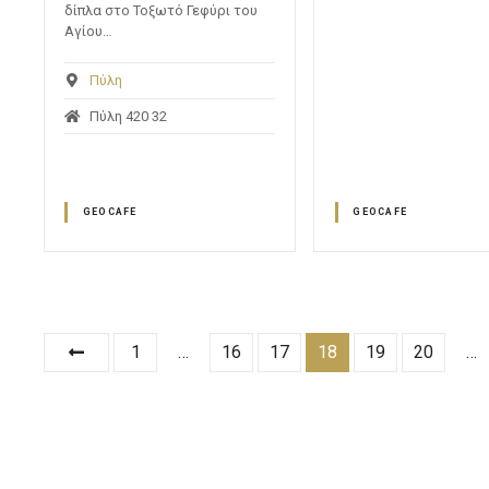
δίπλα στο Τοξωτό Γεφύρι του
Αγίου…
Πύλη
Πύλη 420 32
GEOCAFE
GEOCAFE
Θ
1
…
16
17
18
19
20
…
έ
σ
ε