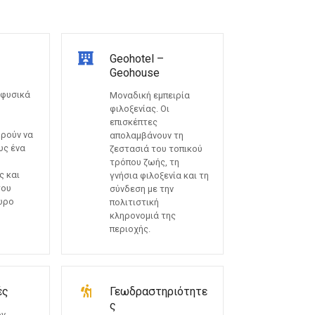
Geohotel –
Geohouse
 φυσικά
Μοναδική εμπειρία
φιλοξενίας. Οι
επισκέπτες
ορούν να
απολαμβάνουν τη
υς ένα
ζεστασιά του τοπικού
τρόπου ζωής, τη
ς και
γνήσια φιλοξενία και τη
του
σύνδεση με την
ώρο
πολιτιστική
κληρονομιά της
περιοχής.
ές
Γεωδραστηριότητε
ς
ον