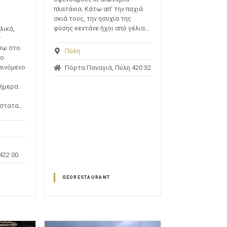
πλατάνια. Κάτω απ’ την παχιά
σκιά τους, την ησυχία της
φύσης κεντάνε ήχοι από γέλια…
λικά,
ν
σω στο
Πύλη
το
αινόμενο
Πόρτα Παναγιά, Πύλη 420 32
σήμερα.
άστατα…
422 00
GEORESTAURANT