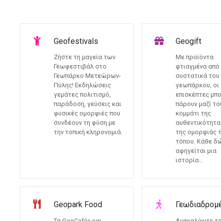
ε
ν
ο
Geofestivals
Geogift
Ζήστε τη μαγεία των
Με προϊόντα
Γεωφεστιβάλ στο
φτιαγμένα από
Γεωπάρκο Μετεώρων-
συστατικά του
Πύλης! Εκδηλώσεις
γεωπάρκου, οι
γεμάτες πολιτισμό,
επισκέπτες μπ
παράδοση, γεύσεις και
πάρουν μαζί το
φυσικές ομορφιές που
κομμάτι της
συνδέουν τη φύση με
αυθεντικότητα
την τοπική κληρονομιά.
της ομορφιάς 
τόπου. Κάθε δ
αφηγείται μια
ιστορία…
Geopark Food
Γεωδιαδρομ
Τα GeoCafés και
Ανακαλύψτε τ