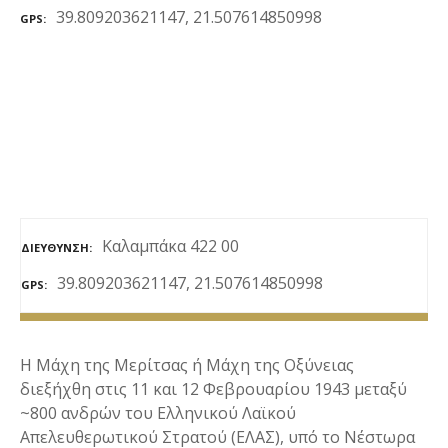
39.809203621147, 21.507614850998
ε
GPS
ν
ο
Καλαμπάκα 422 00
ΔΙΕΎΘΥΝΣΗ
39.809203621147, 21.507614850998
GPS
Η Μάχη της Μερίτσας ή Μάχη της Οξύνειας
διεξήχθη στις 11 και 12 Φεβρουαρίου 1943 μεταξύ
~800 ανδρών του Ελληνικού Λαϊκού
Απελευθερωτικού Στρατού (ΕΛΑΣ), υπό το Νέστωρα