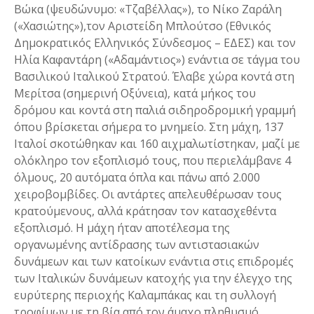
Βώκα (ψευδώνυμο: «Τζαβέλλας»), το Νίκο Ζαράλη
(«Χασιώτης»),τον Αριστείδη Μπλούτσο (Εθνικός
Δημοκρατικός Ελληνικός Σύνδεσμος – ΕΔΕΣ) και τον
Ηλία Καφαντάρη («Αδαμάντιος») ενάντια σε τάγμα του
Βασιλικού Ιταλικού Στρατού. Έλαβε χώρα κοντά στη
Μερίτσα (σημερινή Οξύνεια), κατά μήκος του
δρόμου και κοντά στη παλιά σιδηροδρομική γραμμή
όπου βρίσκεται σήμερα το μνημείο. Στη μάχη, 137
Ιταλοί σκοτώθηκαν και 160 αιχμαλωτίστηκαν, μαζί με
ολόκληρο τον εξοπλισμό τους, που περιελάμβανε 4
όλμους, 20 αυτόματα όπλα και πάνω από 2.000
χειροβομβίδες. Οι αντάρτες απελευθέρωσαν τους
κρατούμενους, αλλά κράτησαν τον κατασχεθέντα
εξοπλισμό. Η μάχη ήταν αποτέλεσμα της
οργανωμένης αντίδρασης των αντιστασιακών
δυνάμεων και των κατοίκων ενάντια στις επιδρομές
των Ιταλικών δυνάμεων κατοχής για την έλεγχο της
ευρύτερης περιοχής Καλαμπάκας και τη συλλογή
τροφίμων με τη βία από τον άμαχο πληθυσμό.