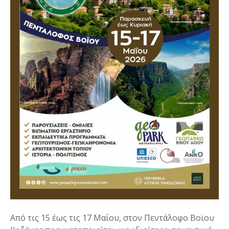
Από τις 15 έως τις 17 Μαΐου, στον Πεντάλοφο Βοϊου