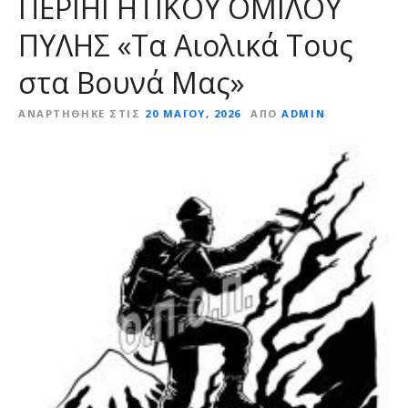
ΠΕΡΙΗΓΗΤΙΚΟΥ ΟΜΙΛΟΥ
ε
ΠΥΛΗΣ «Τα Αιολικά Τους
ν
ο
στα Βουνά Μας»
ΑΝΑΡΤΉΘΗΚΕ ΣΤΙΣ
20 ΜΑΪ́ΟΥ, 2026
ΑΠΌ
ADMIN