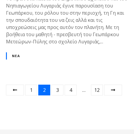
Νηπιαγωγείου Λυγαριάς έγινε παρουσίαση του
Γεωπάρκου, του ρόλου του στην περιοχή, τη Γη και
την σπουδαιότητα του να ζεις αλλά και τις
υποχρεώσεις μας προς αυτόν τον πλανήτη. Με τη
βοήθεια του μαθητή - πρεσβευτή του Γεωπάρκου
Μετεώρων-Πύλης στο σχολείο Λυγαριάς,...
ΝΈΑ
Σ
1
2
3
4
…
12
ε
λ
ι